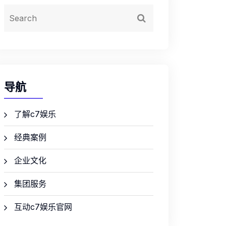
导航
了解c7娱乐
经典案例
企业文化
集团服务
互动c7娱乐官网