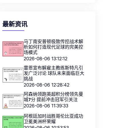
最新资讯
马丁南安普顿极致传控战术解
析如何打造现代足球的完美控
场模式
2026-08-06 13:12:12
雷恩宣布解雇主教练斯特凡引
发广泛讨论 球队未来面临巨大
挑战
2026-08-06 12:28:42
阿森纳领跑英超积分榜领先曼
城7分 提前冲击冠军引关注
2026-08-06 11:39:33
阿根廷加时战胜哥伦比亚成功
卫冕美洲杯荣耀
2026-08-06 10:53:53