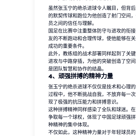
虽然张玉宁的绝杀进球令人瞩目，但背后
的默契传球和跑位为他创造了射门空间，
员之间的信任与理解。
国足在比赛中注重整体防守与进攻的衔接
友的不断跑动和合理传球，使他能够在关
成功的重要条件。
此外，教练组的战术部署同样起到了关键
进攻与中路穿插，为他的突破创造了空间
是团队智慧和协作的结晶。
4、顽强拼搏的精神力量
张玉宁的绝杀进球不仅仅是技术和心理的
过程中，他不断挑战自我，不放弃每一次
现了极强的抗压能力和拼搏意识。
这种拼搏精神同样感染了全队和球迷。在
争取每一个球权，体现了中国足球顽强拼
种精神的集中体现。
不仅如此，这种精神力量对于年轻球员的