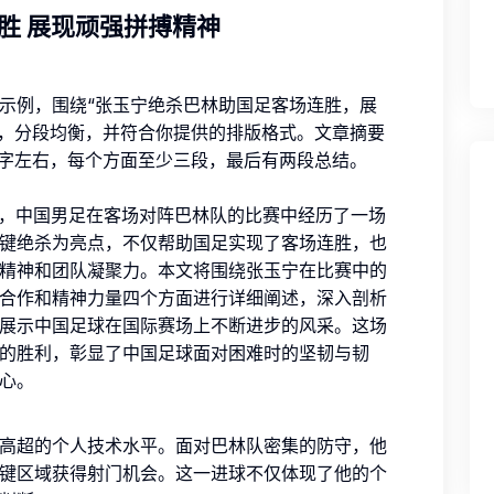
胜 展现顽强拼搏精神
示例，围绕“张玉宁绝杀巴林助国足客场连胜，展
字，分段均衡，并符合你提供的排版格式。文章摘要
汉字左右，每个方面至少三段，最后有两段总结。
赛中，中国男足在客场对阵巴林队的比赛中经历了一场
键绝杀为亮点，不仅帮助国足实现了客场连胜，也
精神和团队凝聚力。本文将围绕张玉宁在比赛中的
合作和精神力量四个方面进行详细阐述，深入剖析
展示中国足球在国际赛场上不断进步的风采。这场
的胜利，彰显了中国足球面对困难时的坚韧与韧
心。
高超的个人技术水平。面对巴林队密集的防守，他
键区域获得射门机会。这一进球不仅体现了他的个