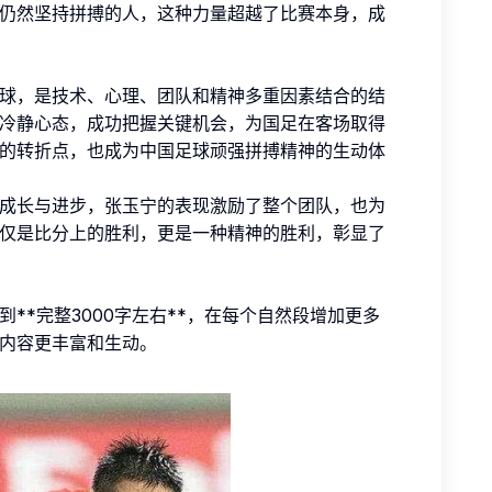
仍然坚持拼搏的人，这种力量超越了比赛本身，成
球，是技术、心理、团队和精神多重因素结合的结
冷静心态，成功把握关键机会，为国足在客场取得
的转折点，也成为中国足球顽强拼搏精神的生动体
成长与进步，张玉宁的表现激励了整个团队，也为
仅是比分上的胜利，更是一种精神的胜利，彰显了
**完整3000字左右**，在每个自然段增加更多
内容更丰富和生动。