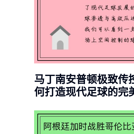
马丁南安普顿极致传
何打造现代足球的完