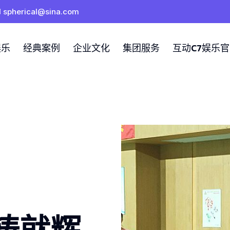
spherical@sina.com
娱乐
经典案例
企业文化
集团服务
互动c7娱乐