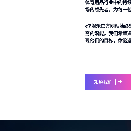
体育用品行业中的持
场的领先者，为每一
c7娱乐官方网站
始终
穷的潜能。我们希望
现他们的目标，体验
知道我们