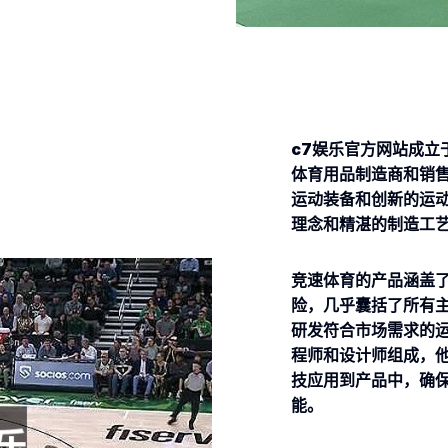
c7娱乐官方网站
成立
体育用品制造商和销
运动装备和创新的运
理念和精湛的制造工
竞速体育的产品涵盖
险，几乎囊括了所有
研发符合市场需求的
程师和设计师组成，
技应用到产品中，确
能。