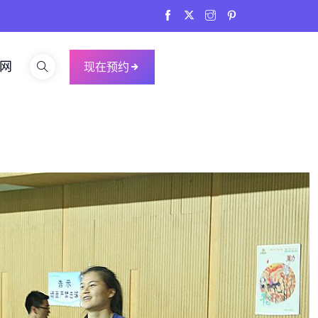
官网
现在预约