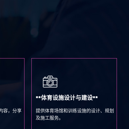
**体育设施设计与建设**
内容，分享
提供体育场馆和训练设施的设计、规划
及施工服务。