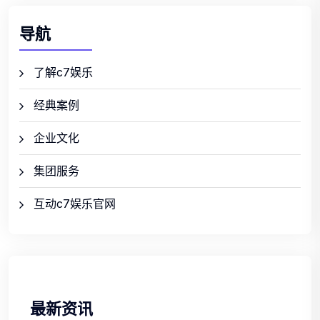
导航
了解c7娱乐
经典案例
企业文化
集团服务
互动c7娱乐官网
最新资讯