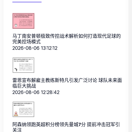
马丁南安普顿极致传控战术解析如何打造现代足球的
完美控场模式
2026-08-06 13:12:12
雷恩宣布解雇主教练斯特凡引发广泛讨论 球队未来面
临巨大挑战
2026-08-06 12:28:42
阿森纳领跑英超积分榜领先曼城7分 提前冲击冠军引
关注