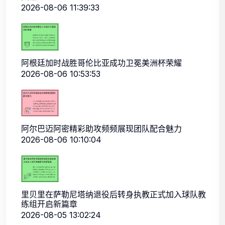
2026-08-06 11:39:33
阿根廷加时战胜哥伦比亚成功卫冕美洲杯荣耀
2026-08-06 10:53:53
阿尔巴迈阿密精彩助攻频频展现团队配合魅力
2026-08-06 10:10:04
里贝里在萨勒尼塔纳退役后转身执教正式加入球队教
练组开启新篇章
2026-08-05 13:02:24