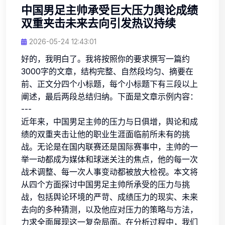
中国男足主帅承受巨大压力舆论成绩
双重夹击未来去向引发热议持续
2026-05-24 12:43:01
好的，我明白了。我将按照你的要求撰写一篇约
3000字的文章，结构完整、自然段均匀、摘要在
前、正文分四个小标题，每个小标题下有三段以上
阐述，最后两段总结归纳。下面是文章示例内容：
---
近年来，中国男足主帅的压力与日俱增，舆论和成
绩的双重夹击让他的职业生涯面临前所未有的挑
战。无论是在国内联赛还是国际赛事中，主帅的一
举一动都成为媒体和球迷关注的焦点，他的每一次
战术调整、每一次人事变动都被放大检视。本文将
从四个方面探讨中国男足主帅所承受的压力与挑
战，包括舆论环境的严苛、成绩压力的现实、未来
去向的多种猜测，以及他应对压力的策略与方法，
力求全面展现这一复杂局面。在分析过程中，我们