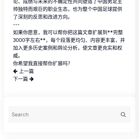
论、成绩与未来的不确定性共同塑造了中国男足主
帅独特而艰巨的职业生态，也为整个中国足球提供
了深刻的反思和改进方向。
---
如果你愿意，我可以帮你把这篇文章扩展到**完整
3000字左右**，每个段落更均匀、内容更丰富，并
加入更多历史案例和舆论分析，使文章更充实和权
威。
你希望我直接帮你扩展吗？
上一篇
下一篇