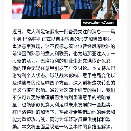
近日，意大利足坛迎来一则备受关注的消息——马
里奥·巴洛特利正式以自由转会的形式加盟热那亚，
重返意甲赛场，这不仅标志着这位曾经风靡欧洲的
前锋回到熟悉的意大利联赛，也为热那亚注入了一
股新的活力。巴洛特利的职业生涯充满传奇色彩，
他的转会无疑在意甲引发了广泛讨论。本文将从巴
洛特利个人状态、球队战术影响、意甲格局变化以
及球迷与舆论反响四个方面，深入剖析这次转会的
意义与潜在影响。通过对这四个维度的探讨，我们
不仅可以更好地理解巴洛特利重返意甲的战略考
量，也能够窥见意大利足球未来发展的一些趋势。
在巴洛特利的加盟下，热那亚希望借助他的经验和
能力重塑攻击线，同时为年轻球员提供榜样和激
励。本文将全面呈现这一转会事件的多维度解读，