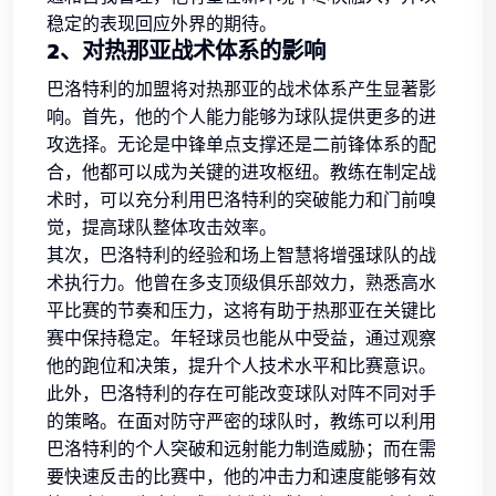
稳定的表现回应外界的期待。
2、对热那亚战术体系的影响
巴洛特利的加盟将对热那亚的战术体系产生显著影
响。首先，他的个人能力能够为球队提供更多的进
攻选择。无论是中锋单点支撑还是二前锋体系的配
合，他都可以成为关键的进攻枢纽。教练在制定战
术时，可以充分利用巴洛特利的突破能力和门前嗅
觉，提高球队整体攻击效率。
其次，巴洛特利的经验和场上智慧将增强球队的战
术执行力。他曾在多支顶级俱乐部效力，熟悉高水
平比赛的节奏和压力，这将有助于热那亚在关键比
赛中保持稳定。年轻球员也能从中受益，通过观察
他的跑位和决策，提升个人技术水平和比赛意识。
此外，巴洛特利的存在可能改变球队对阵不同对手
的策略。在面对防守严密的球队时，教练可以利用
巴洛特利的个人突破和远射能力制造威胁；而在需
要快速反击的比赛中，他的冲击力和速度能够有效