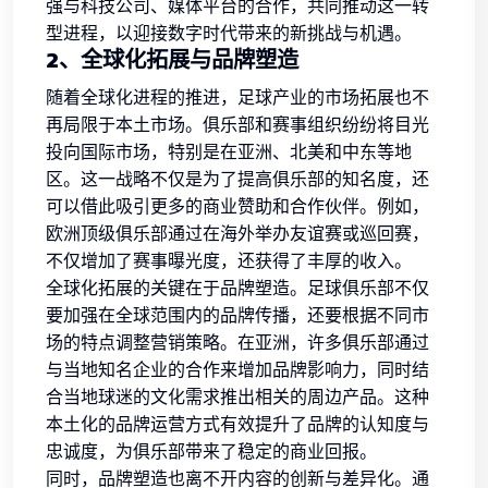
强与科技公司、媒体平台的合作，共同推动这一转
型进程，以迎接数字时代带来的新挑战与机遇。
2、全球化拓展与品牌塑造
随着全球化进程的推进，足球产业的市场拓展也不
再局限于本土市场。俱乐部和赛事组织纷纷将目光
投向国际市场，特别是在亚洲、北美和中东等地
区。这一战略不仅是为了提高俱乐部的知名度，还
可以借此吸引更多的商业赞助和合作伙伴。例如，
欧洲顶级俱乐部通过在海外举办友谊赛或巡回赛，
不仅增加了赛事曝光度，还获得了丰厚的收入。
全球化拓展的关键在于品牌塑造。足球俱乐部不仅
要加强在全球范围内的品牌传播，还要根据不同市
场的特点调整营销策略。在亚洲，许多俱乐部通过
与当地知名企业的合作来增加品牌影响力，同时结
合当地球迷的文化需求推出相关的周边产品。这种
本土化的品牌运营方式有效提升了品牌的认知度与
忠诚度，为俱乐部带来了稳定的商业回报。
同时，品牌塑造也离不开内容的创新与差异化。通