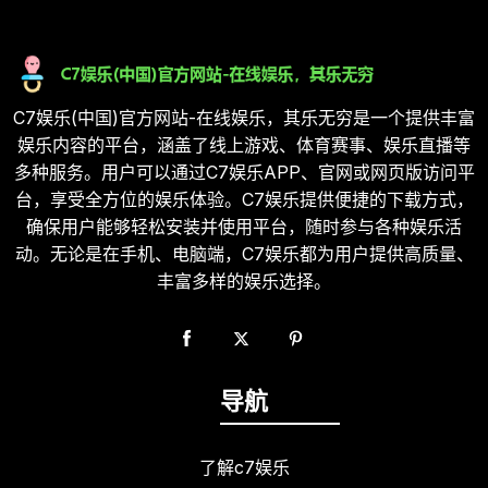
C7娱乐(中国)官方网站-在线娱乐，其乐无穷是一个提供丰富
娱乐内容的平台，涵盖了线上游戏、体育赛事、娱乐直播等
多种服务。用户可以通过C7娱乐APP、官网或网页版访问平
台，享受全方位的娱乐体验。C7娱乐提供便捷的下载方式，
确保用户能够轻松安装并使用平台，随时参与各种娱乐活
动。无论是在手机、电脑端，C7娱乐都为用户提供高质量、
丰富多样的娱乐选择。
导航
了解c7娱乐