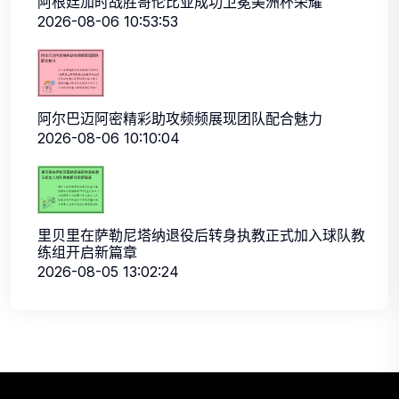
阿根廷加时战胜哥伦比亚成功卫冕美洲杯荣耀
2026-08-06 10:53:53
阿尔巴迈阿密精彩助攻频频展现团队配合魅力
2026-08-06 10:10:04
里贝里在萨勒尼塔纳退役后转身执教正式加入球队教
练组开启新篇章
2026-08-05 13:02:24