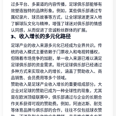
过多平台、多渠道的内容传播，足球俱乐部能够有
效塑造独特的品牌形象。例如，某些俱乐部通过专
属纪录片、球员故事等方式，让全球球迷更深入地
了解球队文化与精神，增强了球迷对俱乐部的情感
认同感，从而促进了忠诚粉丝群体的扩展。
3、收入增长的多元化路径
足球产业的收入来源多元化已经成为业界共识。传
统的收入模式主要依赖于门票收入和电视转播权，
但随着市场竞争的加剧，单一收入来源已难以满足
足球俱乐部的资金需求。现代足球俱乐部已经通过
多种方式来实现收入的增长，涵盖了赞助收入、商
品销售、会员费用等多个领域。
赞助收入是足球产业收入增长的重要组成部分。大
企业对足球的赞助已成为一种全球性的现象，尤其
是在欧洲顶级联赛中，俱乐部通过与企业的长期合
作关系获得可观的赞助费。例如，阿迪达斯、耐克
等体育品牌与俱乐部的合作，往往不仅包括球衣赞