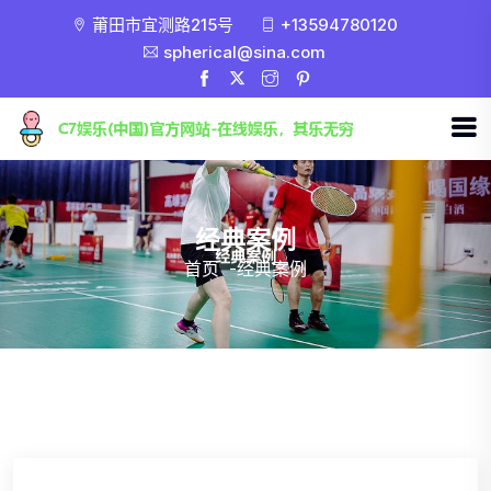
莆田市宜测路215号
+13594780120
spherical@sina.com
经典案例
首页
-
经典案例