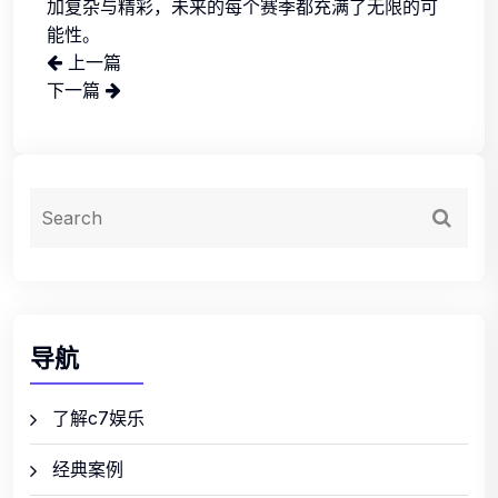
加复杂与精彩，未来的每个赛季都充满了无限的可
能性。
上一篇
下一篇
导航
了解c7娱乐
经典案例