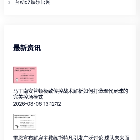
互动c7娱乐官网
最新资讯
马丁南安普顿极致传控战术解析如何打造现代足球的
完美控场模式
2026-08-06 13:12:12
雷恩宣布解雇主教练斯特凡引发广泛讨论 球队未来面