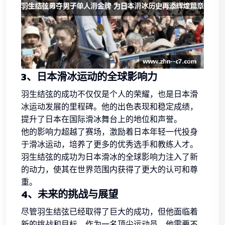
3、日本滑冰运动的全球影响力
羽生结弦的成功不仅仅是个人的荣耀，也是日本滑
冰运动发展的里程碑。他的出色表现和稳定成绩，
提升了日本在国际滑冰舞台上的地位和声誉。
他的影响力超越了赛场，激励着日本年轻一代投身
于滑冰运动，培养了更多的优秀选手和教练人才。
羽生结弦的成功为日本滑冰的全球影响力注入了新
的动力，使其在世界范围内获得了更大的认可和尊
重。
4、未来的挑战与展望
尽管羽生结弦已经取得了巨大的成功，但他面临着
新的挑战和目标。作为一名顶尖运动员，他需要不