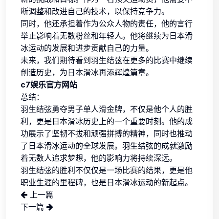
断调整和改进自己的技术，以保持竞争力。
同时，他还承担着作为公众人物的责任，他的言行
举止影响着无数粉丝和年轻人。他将继续为日本滑
冰运动的发展和进步贡献自己的力量。
未来，我们期待看到羽生结弦在更多的比赛中继续
创造历史，为日本滑冰再添辉煌篇章。
c7娱乐官方网站
总结：
羽生结弦勇夺男子单人滑金牌，不仅是他个人的胜
利，更是日本滑冰历史上的一个重要时刻。他的成
功展示了坚韧不拔和顽强拼搏的精神，同时也推动
了日本滑冰运动的全球发展。羽生结弦的成就激励
着无数人追求梦想，他的影响力将持续深远。
羽生结弦的胜利不仅仅是一场比赛的结果，更是他
职业生涯的里程碑，也是日本滑冰运动的新起点。
上一篇
下一篇