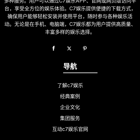
多种服务。用户可以通过C7娱乐APP、官网或网页版访问平
台，享受全方位的娱乐体验。C7娱乐提供便捷的下载方式，
确保用户能够轻松安装并使用平台，随时参与各种娱乐活
动。无论是在手机、电脑端，C7娱乐都为用户提供高质量、
丰富多样的娱乐选择。
导航
了解c7娱乐
经典案例
企业文化
集团服务
互动c7娱乐官网