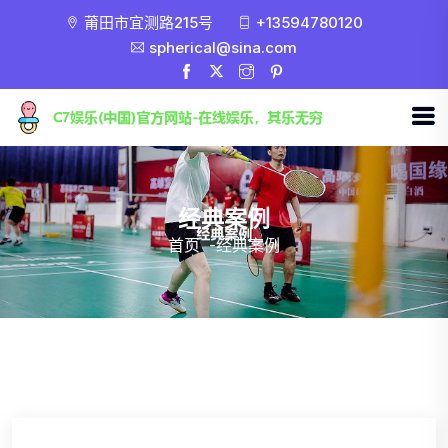
莆田市宜测路215号
+13594780120
spherical@sina.com
经典案例
首页
-
经典案例