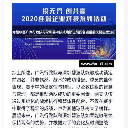
综上所述，广汽行致队与深圳碧波队能够成功锁定
前四名，并非偶然。战术的成功搭配、球员的整体
表现、赛季中的稳定性与韧性，以及教练组的智慧
与管理，都是推动两队成功的重要因素。两支队伍
通过系统化的战术执行和整体性配合，不仅在赛季
中取得了稳定的成绩，也为其他球队树立了榜样。
展望未来，广汽行致队和深圳碧波队如果能够继续
保持现有的优势，并根据对手的变化及时调整战