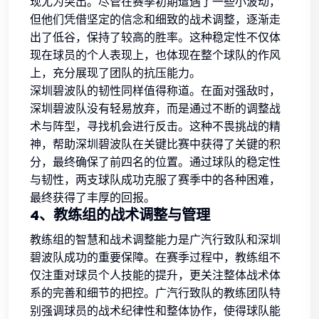
现尤为突出。尽管在赛季初期遭遇了一些小波动，
但他们凭借坚定的信念和细致的战术调整，逐渐走
出了低谷，保持了较高的胜率。这种稳定性不仅体
现在球员的个人表现上，也体现在整个球队的作风
上，充分展现了团队的抗压能力。
深圳碧波队的韧性同样值得称道。在面对强敌时，
深圳碧波队没有轻易放弃，而是通过不断的调整战
术与阵型，寻找机会进行反击。这种不畏挑战的精
神，帮助深圳碧波队在关键比赛中获得了关键的积
分，最终确保了前四名的位置。通过球队的稳定性
与韧性，两支球队成功克服了赛季中的各种困难，
最终获得了丰厚的回报。
4、教练组的战术调整与管理
教练组的智慧和战术调整能力是广汽行致队和深圳
碧波队成功的重要保障。在赛季过程中，教练组不
仅注重对球员个人技能的提升，更关注整体战术体
系的完善和细节的把控。广汽行致队的教练团队特
别强调球员的战术纪律性和整体协作，使得球队能