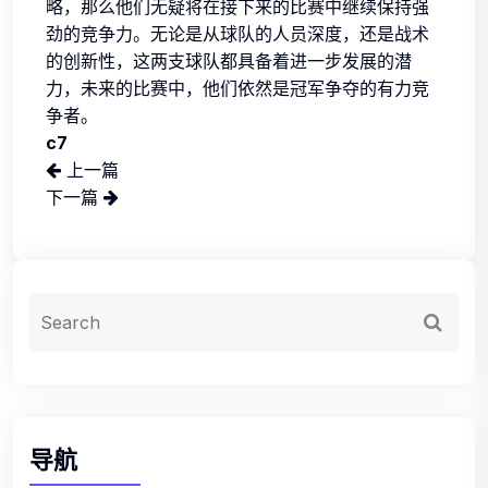
略，那么他们无疑将在接下来的比赛中继续保持强
劲的竞争力。无论是从球队的人员深度，还是战术
的创新性，这两支球队都具备着进一步发展的潜
力，未来的比赛中，他们依然是冠军争夺的有力竞
争者。
c7
上一篇
下一篇
导航