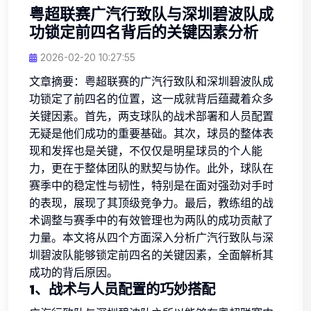
粤超联赛广汽行致队与深圳碧波队成
功锁定前四名背后的关键因素分析
2026-02-20 10:27:55
文章摘要：粤超联赛的广汽行致队和深圳碧波队成
功锁定了前四名的位置，这一成就背后蕴藏着众多
关键因素。首先，两支球队的战术部署和人员配置
无疑是他们成功的重要基础。其次，球员的整体表
现和发挥也是关键，不仅仅是明星球员的个人能
力，更在于整体团队的默契与协作。此外，球队在
赛季中的稳定性与韧性，特别是在面对强劲对手时
的表现，展现了其顶级竞争力。最后，教练组的战
术调整与赛季中的有效管理也为两队的成功贡献了
力量。本文将从四个方面深入分析广汽行致队与深
圳碧波队能够锁定前四名的关键因素，全面解析其
成功的背后原因。
1、战术与人员配置的巧妙搭配