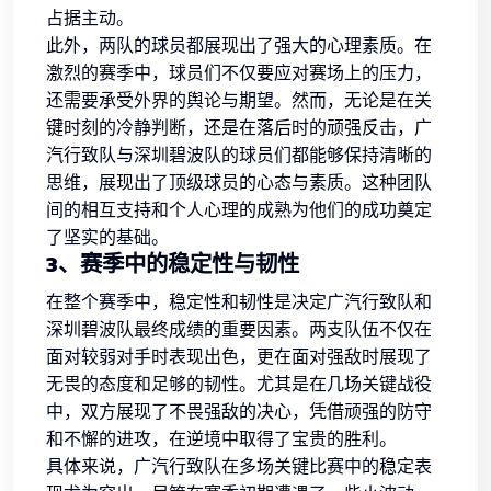
占据主动。
此外，两队的球员都展现出了强大的心理素质。在
激烈的赛季中，球员们不仅要应对赛场上的压力，
还需要承受外界的舆论与期望。然而，无论是在关
键时刻的冷静判断，还是在落后时的顽强反击，广
汽行致队与深圳碧波队的球员们都能够保持清晰的
思维，展现出了顶级球员的心态与素质。这种团队
间的相互支持和个人心理的成熟为他们的成功奠定
了坚实的基础。
3、赛季中的稳定性与韧性
在整个赛季中，稳定性和韧性是决定广汽行致队和
深圳碧波队最终成绩的重要因素。两支队伍不仅在
面对较弱对手时表现出色，更在面对强敌时展现了
无畏的态度和足够的韧性。尤其是在几场关键战役
中，双方展现了不畏强敌的决心，凭借顽强的防守
和不懈的进攻，在逆境中取得了宝贵的胜利。
具体来说，广汽行致队在多场关键比赛中的稳定表