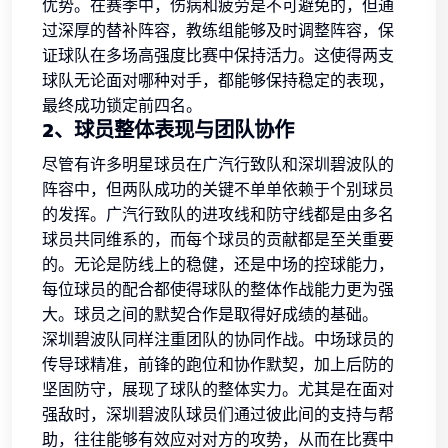
优势。在赛季中，伤病和疲劳是不可避免的，但通
过深厚的替补阵容，教练组能够及时调整阵容，保
证球队在多场高强度比赛中保持活力。这使得两支
球队无论面对哪种对手，都能够保持稳定的表现，
最终成功锁定前四名。
2、球员整体表现与团队协作
尽管有许多明星球员在广汽行致队和深圳碧波队的
阵容中，但两队成功的关键不单单依赖于个别球员
的发挥。广汽行致队的进攻线和防守线都是由多名
球员共同维系的，而每个球员的贡献都是至关重要
的。无论是防线上的稳健，还是中场的控球能力，
每位球员的配合都使得球队的整体作战能力更为强
大。球员之间的默契合作是取得好成绩的基础。
深圳碧波队同样注重团队的协同作战。中场球员的
传导球精准，前锋的跑位和协作默契，加上后防的
坚固防守，展现了球队的整体实力。尤其是在面对
强敌时，深圳碧波队球员们通过彼此间的支持与帮
助，往往能够有效应对对方的攻势，从而在比赛中