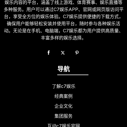
娱乐内容的平台，涵盖了线上游戏、体育赛事、娱乐直播等
多种服务。用户可以通过C7娱乐APP、官网或网页版访问平
台，享受全方位的娱乐体验。C7娱乐提供便捷的下载方式，
确保用户能够轻松安装并使用平台，随时参与各种娱乐活
动。无论是在手机、电脑端，C7娱乐都为用户提供高质量、
丰富多样的娱乐选择。
导航
了解c7娱乐
经典案例
企业文化
集团服务
互动c7娱乐官网