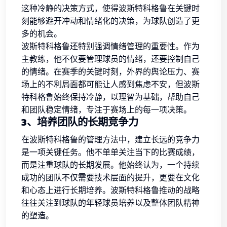
这种冷静的决策方式，使得波斯特科格鲁在关键时
刻能够避开冲动和情绪化的决策，为球队创造了更
多的机会。
波斯特科格鲁还特别强调情绪管理的重要性。作为
主教练，他不仅要管理球员的情绪，还要控制自己
的情绪。在赛季的关键时刻，外界的舆论压力、赛
场上的不利局面都可能让人感到焦虑不安，但波斯
特科格鲁始终保持冷静，以理智为基础，帮助自己
和团队稳定情绪，专注于赛场上的每一项决策。
3、培养团队的长期竞争力
在波斯特科格鲁的管理方法中，建立长远的竞争力
是一项关键任务。他不单单关注当下的比赛成绩，
而是注重球队的长期发展。他始终认为，一个持续
成功的团队不仅需要技术层面的提升，更要在文化
和心态上进行长期培养。波斯特科格鲁推动的战略
往往关注到球队的年轻球员培养以及整体团队精神
的塑造。