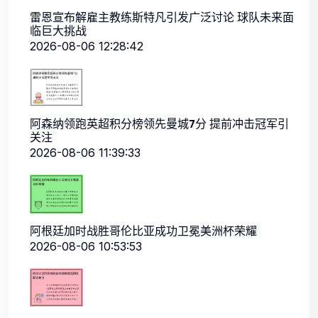
雷恩宣布解雇主教练斯特凡引发广泛讨论 球队未来面
临巨大挑战
2026-08-06 12:28:42
阿森纳领跑英超积分榜领先曼城7分 提前冲击冠军引
关注
2026-08-06 11:39:33
阿根廷加时战胜哥伦比亚成功卫冕美洲杯荣耀
2026-08-06 10:53:53