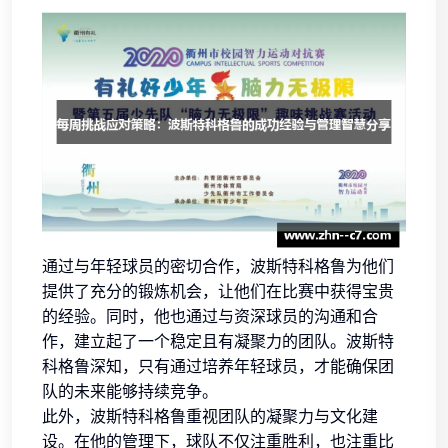
通过与年轻球员的密切合作，波斯特科格鲁为他们
提供了充分的锻炼机会，让他们在比赛中获得宝贵
的经验。同时，他也通过与资深球员的沟通和合
作，建立起了一个稳定且有凝聚力的团队。波斯特
科格鲁深知，只有通过培养年轻球员，才能确保团
队的未来能够持续竞争。
此外，波斯特科格鲁重视团队的凝聚力与文化建
设。在他的管理下，球队不仅注重胜利，也注重比