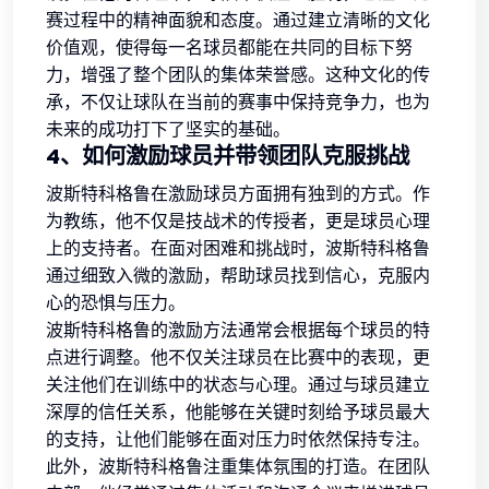
赛过程中的精神面貌和态度。通过建立清晰的文化
价值观，使得每一名球员都能在共同的目标下努
力，增强了整个团队的集体荣誉感。这种文化的传
承，不仅让球队在当前的赛事中保持竞争力，也为
未来的成功打下了坚实的基础。
4、如何激励球员并带领团队克服挑战
波斯特科格鲁在激励球员方面拥有独到的方式。作
为教练，他不仅是技战术的传授者，更是球员心理
上的支持者。在面对困难和挑战时，波斯特科格鲁
通过细致入微的激励，帮助球员找到信心，克服内
心的恐惧与压力。
波斯特科格鲁的激励方法通常会根据每个球员的特
点进行调整。他不仅关注球员在比赛中的表现，更
关注他们在训练中的状态与心理。通过与球员建立
深厚的信任关系，他能够在关键时刻给予球员最大
的支持，让他们能够在面对压力时依然保持专注。
此外，波斯特科格鲁注重集体氛围的打造。在团队