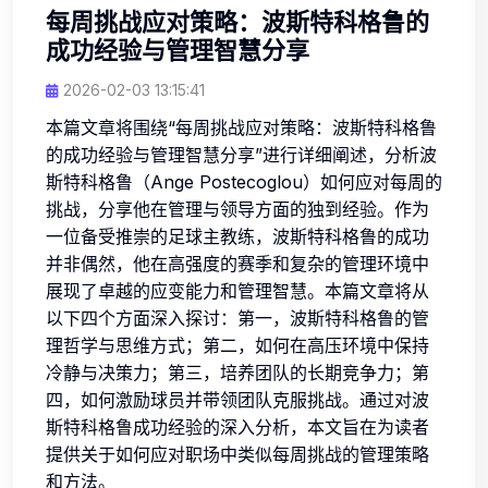
每周挑战应对策略：波斯特科格鲁的
成功经验与管理智慧分享
2026-02-03 13:15:41
本篇文章将围绕“每周挑战应对策略：波斯特科格鲁
的成功经验与管理智慧分享”进行详细阐述，分析波
斯特科格鲁（Ange Postecoglou）如何应对每周的
挑战，分享他在管理与领导方面的独到经验。作为
一位备受推崇的足球主教练，波斯特科格鲁的成功
并非偶然，他在高强度的赛季和复杂的管理环境中
展现了卓越的应变能力和管理智慧。本篇文章将从
以下四个方面深入探讨：第一，波斯特科格鲁的管
理哲学与思维方式；第二，如何在高压环境中保持
冷静与决策力；第三，培养团队的长期竞争力；第
四，如何激励球员并带领团队克服挑战。通过对波
斯特科格鲁成功经验的深入分析，本文旨在为读者
提供关于如何应对职场中类似每周挑战的管理策略
和方法。