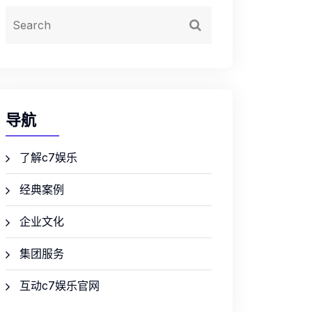
导航
了解c7娱乐
经典案例
企业文化
集团服务
互动c7娱乐官网