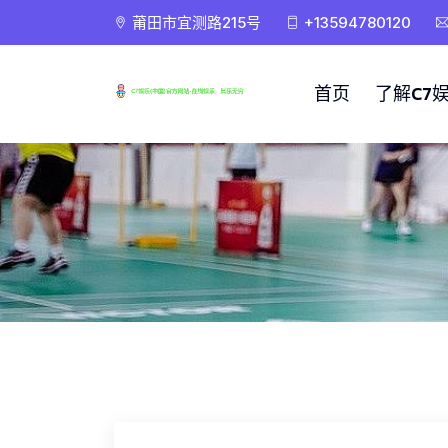
莆田市宜测路215号
+13594780120
首页
了解c7