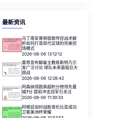
最新资讯
马丁南安普顿极致传控战术解
析如何打造现代足球的完美控
场模式
2026-08-06 13:12:12
雷恩宣布解雇主教练斯特凡引
发广泛讨论 球队未来面临巨大
挑战
2026-08-06 12:28:42
阿森纳领跑英超积分榜领先曼
城7分 提前冲击冠军引关注
2026-08-06 11:39:33
阿根廷加时战胜哥伦比亚成功
卫冕美洲杯荣耀
2026-08-06 10:53:53