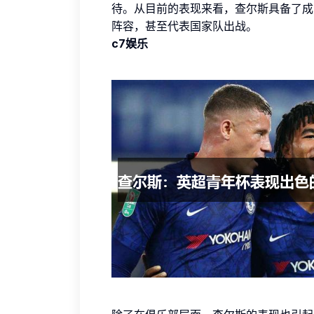
待。从目前的表现来看，查尔斯具备了成
阵容，甚至代表国家队出战。
c7娱乐