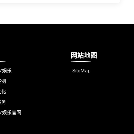
网站地图
7娱乐
SiteMap
案例
文化
服务
7娱乐官网