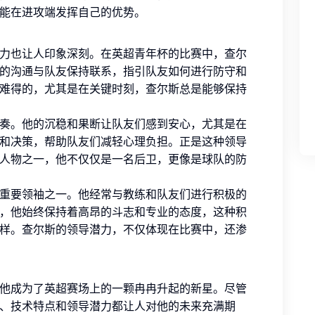
能在进攻端发挥自己的优势。
力也让人印象深刻。在英超青年杯的比赛中，查尔
的沟通与队友保持联系，指引队友如何进行防守和
难得的，尤其是在关键时刻，查尔斯总是能够保持
奏。他的沉稳和果断让队友们感到安心，尤其是在
和决策，帮助队友们减轻心理负担。正是这种领导
人物之一，他不仅仅是一名后卫，更像是球队的防
重要领袖之一。他经常与教练和队友们进行积极的
，他始终保持着高昂的斗志和专业的态度，这种积
样。查尔斯的领导潜力，不仅体现在比赛中，还渗
他成为了英超赛场上的一颗冉冉升起的新星。尽管
、技术特点和领导潜力都让人对他的未来充满期