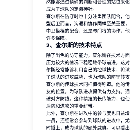
然能够通过精确的判断和合理的站位来化
成为了球队的定海神针。
查尔斯在防守时也十分注重团队配合，他
型后卫而言，沟通和协作同样至关重要，
中卫搭档的配合，还是与门将的协作，他
许多保障。
2、查尔斯的技术特点
除了出色的防守能力，查尔斯在技术方面
压力较大的情况下稳稳地带球前进，这对
尔斯经常能够利用自己的控球技术，将球
了球队的进攻威胁，也为球队的防守转攻
查尔斯的传球技术同样值得称道。他的传
友的位置，为球队进攻提供有力支持。通
破对方防线。这种精准的长传能力，也使
后防和进攻的重要纽带。
此外，查尔斯在进攻中的参与度也日益增
一员，还经常会参与到球队的进攻中，尤
时插上，成为球队的额外威胁。可以看出