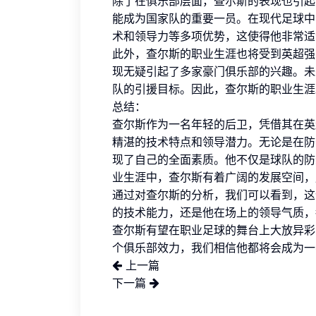
除了在俱乐部层面，查尔斯的表现也引起
能成为国家队的重要一员。在现代足球中
术和领导力等多项优势，这使得他非常适
此外，查尔斯的职业生涯也将受到英超强
现无疑引起了多家豪门俱乐部的兴趣。未
队的引援目标。因此，查尔斯的职业生涯
总结：
查尔斯作为一名年轻的后卫，凭借其在英
精湛的技术特点和领导潜力。无论是在防
现了自己的全面素质。他不仅是球队的防
业生涯中，查尔斯有着广阔的发展空间，
通过对查尔斯的分析，我们可以看到，这
的技术能力，还是他在场上的领导气质，
查尔斯有望在职业足球的舞台上大放异彩
个俱乐部效力，我们相信他都将会成为一
上一篇
下一篇