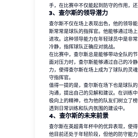
手，在比赛中不仅能起到防守的作用，还
3、查尔斯的领导潜力
查尔斯不仅在场上表现出色，他的领导能
斯常常是球队的指挥官。他能够通过场上
进攻。这种领导能力在年轻球员中是非常
冷静，指挥球队正确应对挑战。
在比赛中，查尔斯总是能够带动全队的节
面对压力时，查尔斯能够通过自己的冷静
力，使得查尔斯在场上成为了球队的灵魂
守指挥官。
值得一提的是，查尔斯在场下也是球队的
沟通，提出自己的见解和建议。在训练中
极向上的精神，也为他的队友们树立了榜
透到日常训练和队内氛围的建设中。
4、查尔斯的未来前景
查尔斯在英超青年杯中的优异表现，使得
他目前还处于年轻阶段，但他的防守能力