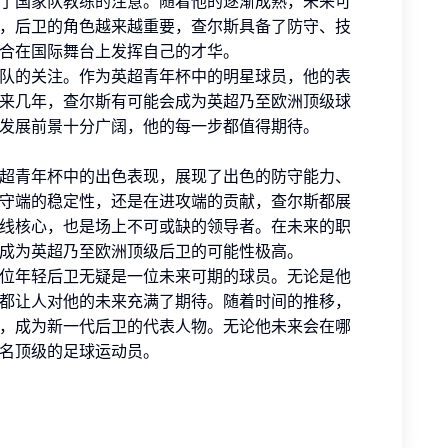
了国家队教练的注意。随着他的逐渐成熟，未来可
，后卫的角色越来越重要，查尔斯具备了防守、技
合在国际舞台上发挥自己的才华。
队的关注。作为英超青年杯中的明星球员，他的表
来几年，查尔斯有可能会成为英超乃至欧洲顶级球
发展前景十分广阔，他的每一步都值得期待。
超青年杯中的出色表现，展现了出色的防守能力、
守端的稳定性，还是在进攻端的贡献，查尔斯都展
线核心，也是场上不可或缺的领导者。在未来的职
成为英超乃至欧洲顶级后卫的可能性极高。
位年轻后卫无疑是一位未来可期的球员。无论是他
都让人对他的未来充满了期待。随着时间的推移，
，成为新一代后卫的代表人物。无论他未来会在哪
名顶级的足球运动员。