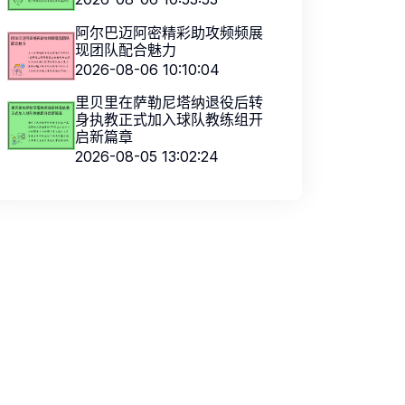
阿尔巴迈阿密精彩助攻频频展
现团队配合魅力
2026-08-06 10:10:04
里贝里在萨勒尼塔纳退役后转
身执教正式加入球队教练组开
启新篇章
2026-08-05 13:02:24