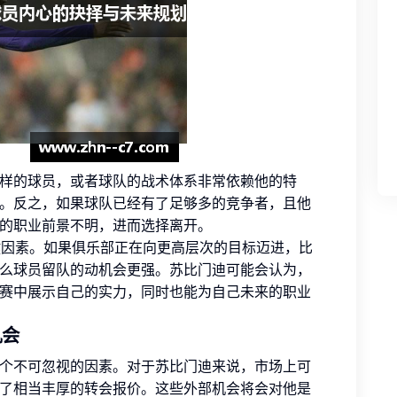
样的球员，或者球队的战术体系非常依赖他的特
。反之，如果球队已经有了足够多的竞争者，且他
的职业前景不明，进而选择离开。
也是关键因素。如果俱乐部正在向更高层次的目标迈进，比
么球员留队的动机会更强。苏比门迪可能会认为，
赛中展示自己的实力，同时也能为自己未来的职业
机会
个不可忽视的因素。对于苏比门迪来说，市场上可
了相当丰厚的转会报价。这些外部机会将会对他是