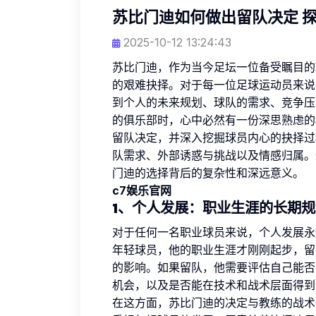
苏比门迪如何做出留队决定 
2025-10-12 13:24:43
苏比门迪，作为当今足坛一位备受瞩目的
的艰难抉择。对于每一位足球运动员来说
到个人的未来规划、球队的需求、竞争压
的俱乐部时，心中必然有一份深思熟虑的
留队决定，并深入挖掘球员内心的抉择过
队需求、外部诱惑与挑战以及情感归属。
门迪的选择背后的复杂性和深远意义。
c7娱乐官网
1、个人发展：职业生涯的长期规
对于任何一名职业球员来说，个人发展永
年轻球员，他的职业生涯才刚刚起步，留
的影响。如果留队，他需要评估自己能否
机会，以及是否能在技术和战术层面得到
在这方面，苏比门迪的决定与教练的战术