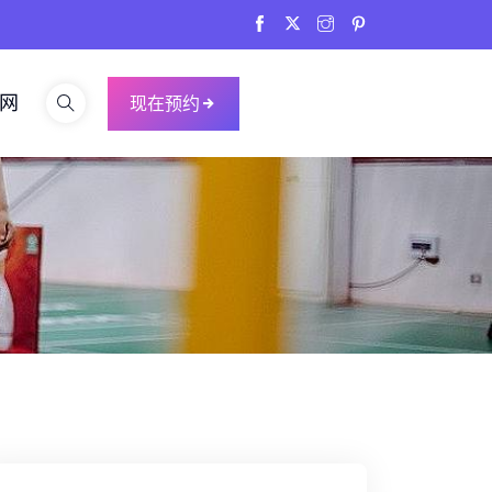
官网
现在预约