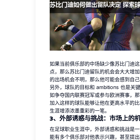
如果当前俱乐部的中场缺少像苏比门迪这
点，那么苏比门迪留队的机会会大大增加
的出场机会不明，那么他可能会感到自己
另外，球队的目标和 ambitions 
如争夺国内联赛冠军或参与欧洲赛事，那
加入这样的球队能够让他在更高水平的比
生涯增添浓墨重彩的一笔。
3、外部诱惑与挑战：市场上的
在足球职业生涯中，外部诱惑和挑战是一
能有多个俱乐部对他表示兴趣，甚至提出