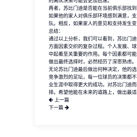
的离队决策可能会更加迅速。
再者，苏比门迪是否能在当前俱乐部找到
如果他的家人对俱乐部环境感到满意，支
队。相反，如果家人的意见和支持发生变
总结：
通过以上分析，我们可以看到，苏比门迪
方面因素交织的复杂过程。个人发展、球
中起着至关重要的作用。每个因素都可能
做出最终选择时，必然经历了深思熟虑。
无论苏比门迪最后做出何种决定，他的选
竞争激烈的足坛，每一位球员的决策都不
业生涯中取得更大的成功。对苏比门迪而
择。希望他能在未来的道路上，做出最适
上一篇
下一篇