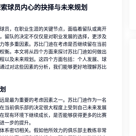
探索球员内心的抉择与未来规划
球员，在职业生涯的关键节点，面临着留队或离开
，留队的决定不仅仅是对职业发展的选择，更涉及
力等多重因素。苏比门迪在考虑是否继续留在当前
权衡。本文将从四个方面来探讨苏比门迪如何做出
程以及未来规划。这四个方面包括：个人发展、球
通过对这些因素的分析，我们能够更好地理解苏比
划
远是最为重要的考虑因素之一。苏比门迪作为一名
在当前俱乐部的决定很大程度上受到自己未来发展
在现有环境下继续成长，是否能够获得更多的比赛
进一步的提升。
体系密切相关。假如他所效力的俱乐部主教练非常