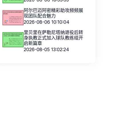
阿尔巴迈阿密精彩助攻频频展
现团队配合魅力
2026-08-06 10:10:04
里贝里在萨勒尼塔纳退役后转
身执教正式加入球队教练组开
启新篇章
2026-08-05 13:02:24