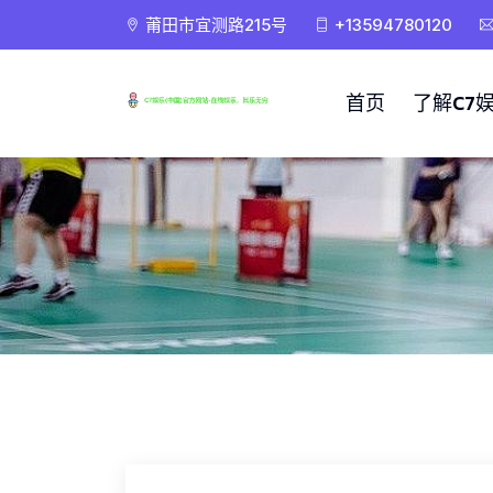
莆田市宜测路215号
+13594780120
首页
了解c7