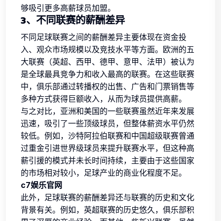
够吸引更多高薪球员加盟。
3、不同联赛的薪酬差异
不同足球联赛之间的薪酬差异主要体现在资金投
入、观众市场规模以及竞技水平等方面。欧洲的五
大联赛（英超、西甲、德甲、意甲、法甲）被认为
是全球最具竞争力和收入最高的联赛。在这些联赛
中，俱乐部通过转播权的出售、广告和门票销售等
多种方式获得巨额收入，从而为球员提供高薪。
与之对比，亚洲和美国的一些联赛虽然近年来发展
迅速，吸引了一些顶级球员，但整体薪资水平仍然
较低。例如，沙特阿拉伯联赛和中国超级联赛曾通
过重金引进世界级球员来提升联赛水平，但这种高
薪引援的模式并未长时间持续，主要由于这些国家
的市场相对较小，足球产业的商业化程度不足。
c7娱乐官网
此外，足球联赛的薪酬差异还与联赛的历史和文化
背景有关。例如，英超联赛的历史悠久，俱乐部积