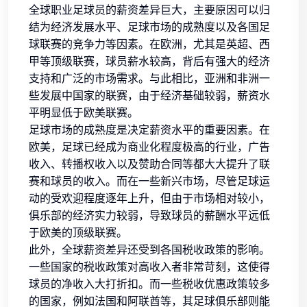
全球职业足球员的薪资差异巨大，主要原因可以归
结为经济发展水平、足球市场的成熟度以及各国足
球联赛的竞争力等因素。在欧洲，尤其是英超、西
甲等顶级联赛，球员薪水较高，背后有强大的经济
支持和广泛的市场需求。与此相比，亚洲和非洲一
些发展中国家的联赛，由于经济基础较弱，薪资水
平明显低于欧美联赛。
足球市场的成熟度是决定薪资水平的重要因素。在
欧美，足球已经成为商业化程度极高的行业，广告
收入、转播权收入以及赞助合同等都大大提升了联
赛和球员的收入。而在一些新兴市场，尽管足球运
动的受欢迎程度逐年上升，但由于市场相对较小，
俱乐部的经济实力较弱，导致球员的薪酬水平远低
于欧美的顶级联赛。
此外，全球薪资差异还受到各国税收政策的影响。
一些国家的税收政策对高收入者非常苛刻，这使得
球员的净收入大打折扣。而一些税收优惠政策较多
的国家，例如法国和阿联酋等，其足球俱乐部则能