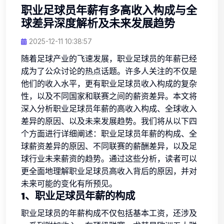
职业足球员年薪有多高收入构成与全
球差异深度解析及未来发展趋势
2025-12-11 10:38:57
随着足球产业的飞速发展，职业足球员的年薪已经
成为了公众讨论的热点话题。许多人关注的不仅是
他们的收入水平，更有职业足球员收入构成的复杂
性，以及不同国家和联赛之间的薪资差异。本文将
深入分析职业足球员年薪的高收入构成、全球收入
差异的原因、以及未来发展趋势。我们将从以下四
个方面进行详细阐述：职业足球员年薪的构成、全
球薪资差异的原因、不同联赛的薪酬差异，以及足
球行业未来薪资的趋势。通过这些分析，读者可以
更全面地理解职业足球员高收入背后的原因，并对
未来可能的变化有所预见。
1、职业足球员年薪的构成
职业足球员的年薪构成不仅包括基本工资，还涉及