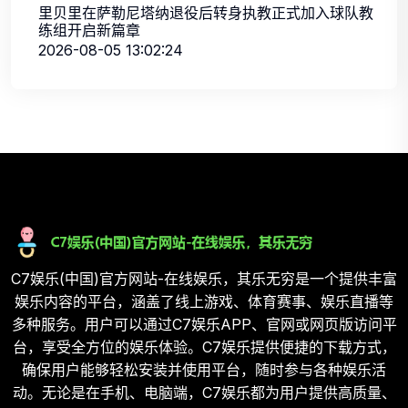
里贝里在萨勒尼塔纳退役后转身执教正式加入球队教
练组开启新篇章
2026-08-05 13:02:24
C7娱乐(中国)官方网站-在线娱乐，其乐无穷是一个提供丰富
娱乐内容的平台，涵盖了线上游戏、体育赛事、娱乐直播等
多种服务。用户可以通过C7娱乐APP、官网或网页版访问平
台，享受全方位的娱乐体验。C7娱乐提供便捷的下载方式，
确保用户能够轻松安装并使用平台，随时参与各种娱乐活
动。无论是在手机、电脑端，C7娱乐都为用户提供高质量、