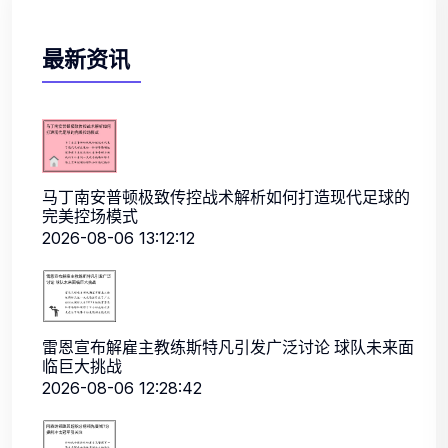
最新资讯
马丁南安普顿极致传控战术解析如何打造现代足球的
完美控场模式
2026-08-06 13:12:12
雷恩宣布解雇主教练斯特凡引发广泛讨论 球队未来面
临巨大挑战
2026-08-06 12:28:42