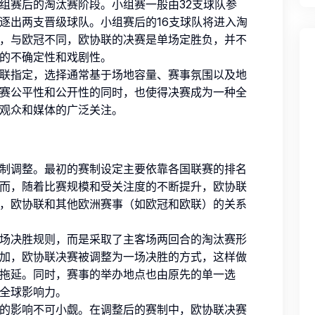
组赛后的淘汰赛阶段。小组赛一般由32支球队参
逐出两支晋级球队。小组赛后的16支球队将进入淘
，与欧冠不同，欧协联的决赛是单场定胜负，并不
的不确定性和戏剧性。
联指定，选择通常基于场地容量、赛事氛围以及地
赛公平性和公开性的同时，也使得决赛成为一种全
观众和媒体的广泛关注。
制调整。最初的赛制设定主要依靠各国联赛的排名
而，随着比赛规模和受关注度的不断提升，欧协联
，欧协联和其他欧洲赛事（如欧冠和欧联）的关系
场决胜规则，而是采取了主客场两回合的淘汰赛形
加，欧协联决赛被调整为一场决胜的方式，这样做
拖延。同时，赛事的举办地点也由原先的单一选
全球影响力。
的影响不可小觑。在调整后的赛制中，欧协联决赛