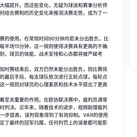
大幅提升。而这些变化，无疑为球迷和赛事分析师
何结合赛制的历史变化来推测决赛走势，成为了一
赛的使用。在常规时间90分钟内若未分出胜负，比
每半场15分钟，这一规则使得决赛具有更高的不确
刻，球员的体能、战术安排和心态都将被严峻考
加时赛结束后，双方仍然未能分出胜负，则比赛将
的最后手段，每支球队依次进行五轮点球，每轮点
这一规则对球员的心理素质和技术水平提出了更高
着至关重要的作用。在欧协联决赛中，裁判员通常
时判决。近年来，随着技术的进步，视频助理裁判
进一步提高，误判现象得到了有效抑制。VAR的使用
定了最终的冠军归属，任何判罚上的误差都可能影