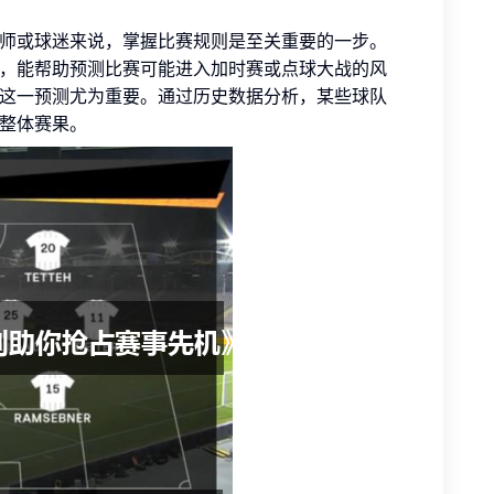
师或球迷来说，掌握比赛规则是至关重要的一步。
，能帮助预测比赛可能进入加时赛或点球大战的风
这一预测尤为重要。通过历史数据分析，某些球队
整体赛果。