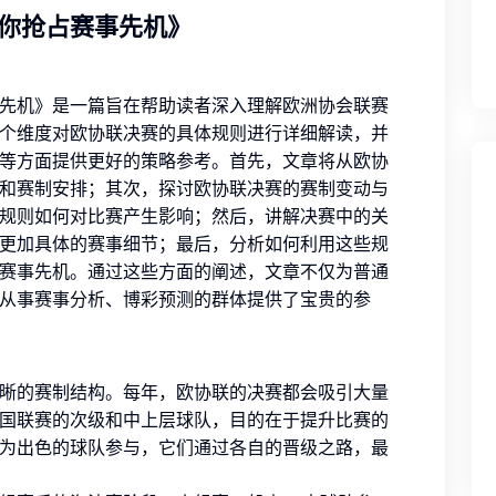
你抢占赛事先机》
先机》是一篇旨在帮助读者深入理解欧洲协会联赛
个维度对欧协联决赛的具体规则进行详细解读，并
等方面提供更好的策略参考。首先，文章将从欧协
和赛制安排；其次，探讨欧协联决赛的赛制变动与
规则如何对比赛产生影响；然后，讲解决赛中的关
更加具体的赛事细节；最后，分析如何利用这些规
赛事先机。通过这些方面的阐述，文章不仅为普通
从事赛事分析、博彩预测的群体提供了宝贵的参
晰的赛制结构。每年，欧协联的决赛都会吸引大量
国联赛的次级和中上层球队，目的在于提升比赛的
为出色的球队参与，它们通过各自的晋级之路，最