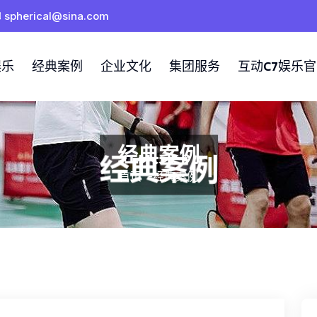
spherical@sina.com
娱乐
经典案例
企业文化
集团服务
互动c7娱乐
经典案例
首页
-
经典案例