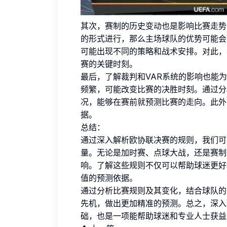
其次，赛制的历史变动也是影响比赛走势
的形式进行，那么主场球队的优势可能会
可能出现不同的策略和战术安排。对此，
赛的关键时刻。
最后，了解裁判和VAR系统的影响也能
频繁，可能改变比赛的决胜时刻。通过分
况，能够在赛前就预测比赛的走向。此外
据。
总结：
通过深入解析欧协联决赛的规则，我们可
量。无论是加时赛、点球大战，还是赛制
响。了解这些规则不仅可以帮助球迷更好
值的预测依据。
通过分析比赛规则及其变化，结合球队的
先机，做出更加精准的预测。总之，深入
础，也是一项能帮助球迷和专业人士获益