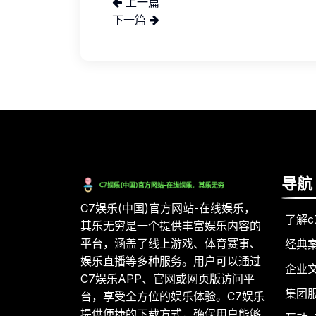
上一篇
下一篇
导航
C7娱乐(中国)官方网站-在线娱乐，
了解c
其乐无穷是一个提供丰富娱乐内容的
平台，涵盖了线上游戏、体育赛事、
经典
娱乐直播等多种服务。用户可以通过
企业
C7娱乐APP、官网或网页版访问平
集团
台，享受全方位的娱乐体验。C7娱乐
提供便捷的下载方式，确保用户能够