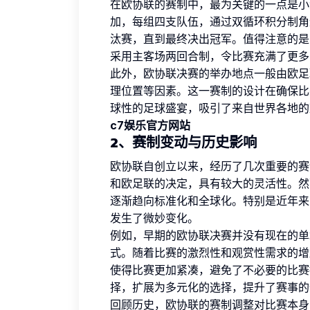
在欧协联的赛制中，最为关键的一点是小
加，每组四支队伍，通过双循环积分制角
汰赛，直到最终决出冠军。值得注意的是
采用主客场两回合制，令比赛充满了更多
此外，欧协联决赛的举办地点一般由欧足
理位置等因素。这一赛制的设计在确保比
球性的足球盛宴，吸引了来自世界各地的
c7娱乐官方网站
2、赛制变动与历史影响
欧协联自创立以来，经历了几次重要的赛
和欧足联的决定，具有较大的灵活性。然
逐渐趋向标准化和全球化。特别是近年来
发生了微妙变化。
例如，早期的欧协联决赛并没有现在的单
式。随着比赛的激烈性和观赏性需求的增
使得比赛更加紧凑，避免了不必要的比赛
择，扩展为多元化的选择，提升了赛事的
回顾历史，欧协联的赛制调整对比赛本身