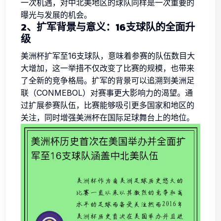
一次机遇，对中北美地区的球队同样是一次重要的
曝光与发展的机会。
2、扩军背景与意义：16支球队的全面升
级
美洲杯扩军至16支球队，意味着参赛的队伍数目大
大增加，这一举措不仅改变了比赛的规模，也带来
了全新的竞争格局。扩军的背景可以追溯到美洲足
联（CONMEBOL）对赛事更大影响力的渴望。通
过扩展参赛队伍，比赛能够吸引更多国家和地区的
关注，同时增强美洲杯在国际足球舞台上的地位。