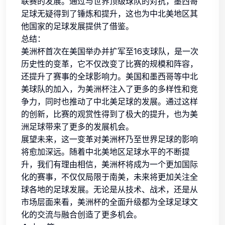
联赛的发展。通过与世界顶级球队的对抗，墨西哥
足球无疑得到了锤炼和提升，这也为中北美地区其
他国家的足球发展提供了借鉴。
总结：
美洲杯首次在美国举办并扩军至16支球队，是一次
历史性的变革，它不仅改变了比赛的规模和阵容，
还提升了赛事的全球影响力。美国和墨西哥等中北
美球队的加入，为美洲杯注入了更多的多样性和竞
争力，同时也推动了中北美足球的发展。通过这样
的创新，比赛的观赏性得到了极大的提升，也为美
洲足球带来了更多的发展机会。
展望未来，这一变革对美洲杯乃至世界足球的影响
将愈加深远。随着中北美地区足球水平的不断提
升，我们有理由相信，美洲杯将成为一个更加国际
化的赛事，不仅仅局限于南美，未来将更加关注全
球各地的足球发展。无论是从技术、战术，还是从
市场层面来看，美洲杯的全面升级都为全球足球文
化的交流与融合创造了更多机会。