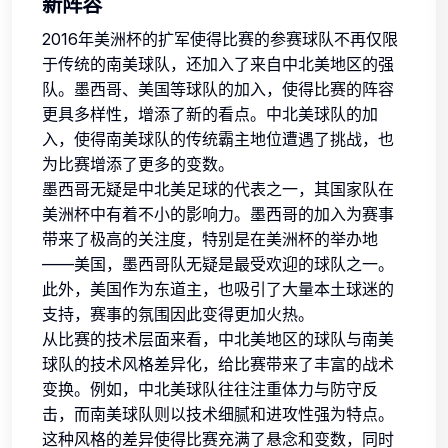
新阵容
2016年美洲杯的扩军使得比赛的参赛球队不再仅限
于传统的南美球队，还加入了来自中北美地区的强
队。墨西哥、美国等球队的加入，使得比赛的阵容
更具多样性，增添了新的看点。中北美球队的加
入，使得南美球队的传统霸主地位遭遇了挑战，也
为比赛增添了更多的变数。
墨西哥无疑是中北美足球的代表之一，其国家队在
美洲杯中有着不小的影响力。墨西哥的加入为赛事
带来了极高的关注度，特别是在美洲杯的举办地
——美国，墨西哥队无疑是最受欢迎的球队之一。
此外，美国作为东道主，也吸引了大量本土球迷的
支持，赛事的氛围因此变得更加火热。
从比赛的技术层面来看，中北美地区的球队与南美
球队的技术风格差异化，给比赛带来了丰富的战术
变换。例如，中北美球队往往注重体力与防守反
击，而南美球队则以技术细腻和进攻性强为特点。
这种风格的差异使得比赛充满了悬念和变数，同时