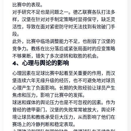
比赛中的表现。
对手研究不足也是问题之一。德乙联赛各队打法多
样，汉堡在针对对手制定策略时显得保守，缺乏灵
活性，导致在面对紧密防守时无法找到有效破门手
段。
此外，比赛中临场调整能力不足，也削弱了汉堡的
竞争力。教练在比分落后或紧张局面时的应变策略
不够果断，错失了多次逆转和取胜的机会。
4、心理与舆论的影响
心理因素在足球比赛中起着至关重要的作用，而汉
堡连续六年无缘升级的经历，也不可避免地对球员
心理产生了负面影响。长期的失败经验让球员产生
焦虑和压力，影响了比赛中的发挥。
球迷和媒体的舆论压力也是不可忽视的因素。作为
曾经的德甲豪门，汉堡的失败常常被放大，舆论环
境让球员和教练承受巨大压力，从而影响了他们在
赛场上的冷静判断和稳定表现。