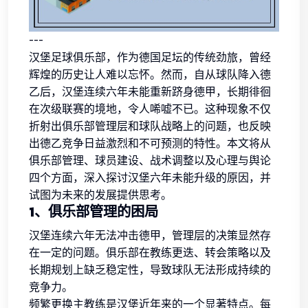
---
汉堡足球俱乐部，作为德国足坛的传统劲旅，曾经
辉煌的历史让人难以忘怀。然而，自从球队降入德
乙后，汉堡连续六年未能重新跻身德甲，长期徘徊
在次级联赛的境地，令人唏嘘不已。这种现象不仅
折射出俱乐部管理层和球队战略上的问题，也反映
出德乙竞争日益激烈和不可预测的特性。本文将从
俱乐部管理、球员建设、战术调整以及心理与舆论
四个方面，深入探讨汉堡六年未能升级的原因，并
试图为未来的发展提供思考。
1、俱乐部管理的困局
汉堡连续六年无法冲击德甲，管理层的决策显然存
在一定的问题。俱乐部在教练更迭、转会策略以及
长期规划上缺乏稳定性，导致球队无法形成持续的
竞争力。
频繁更换主教练是汉堡近年来的一个显著特点。每