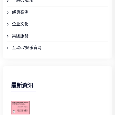
了解c7娱乐
经典案例
企业文化
集团服务
互动c7娱乐官网
最新资讯