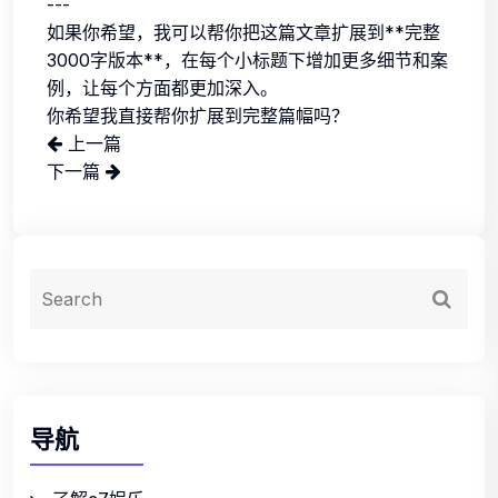
---
如果你希望，我可以帮你把这篇文章扩展到**完整
3000字版本**，在每个小标题下增加更多细节和案
例，让每个方面都更加深入。
你希望我直接帮你扩展到完整篇幅吗？
上一篇
下一篇
导航