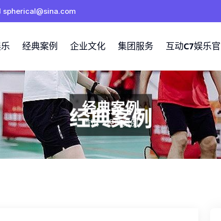
spherical@sina.com
娱乐
经典案例
企业文化
集团服务
互动c7娱乐
经典案例
首页
-
经典案例