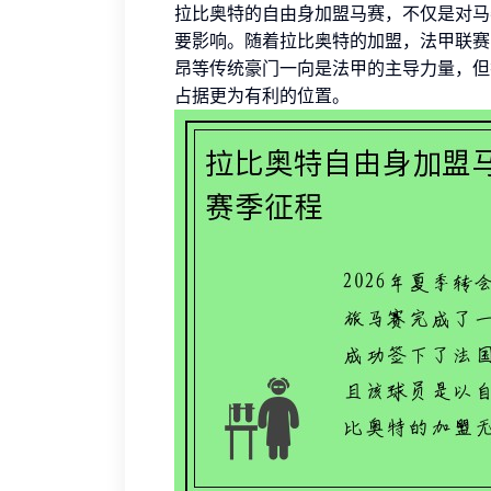
拉比奥特的自由身加盟马赛，不仅是对马
要影响。随着拉比奥特的加盟，法甲联赛
昂等传统豪门一向是法甲的主导力量，但
占据更为有利的位置。