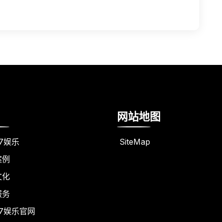
网站地图
7娱乐
SiteMap
案例
文化
服务
7娱乐官网