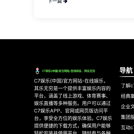
下一篇
导航
C7娱乐(中国)官方网站-在线娱乐，
了解c
其乐无穷是一个提供丰富娱乐内容的
平台，涵盖了线上游戏、体育赛事、
经典
娱乐直播等多种服务。用户可以通过
企业
C7娱乐APP、官网或网页版访问平
集团
台，享受全方位的娱乐体验。C7娱乐
提供便捷的下载方式，确保用户能够
互动c
轻松安装并使用平台，随时参与各种