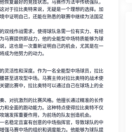
他恢复最好的竞技状态。马赛作为法甲传统强队，
这对于拉比奥特来说，无疑是一个理想的选择。加
境中证明自己，还能在熟悉的联赛中继续为法国足
的双线作战需求，使得球队急需一位有实力、有经
为马赛提供即战力，他的全能型中场特质能够为球
说，这也是一次重新证明自己的机会，尤其是在一
将成为他努力的动力。
的灵活性和深度。作为一名全能型中场球员，拉比
腰甚至进攻型中场。马赛主帅对拉比奥特的战术使
关键比赛中，拉比奥特可以通过自己在球场上的全
奏、对抗激烈的比赛风格。他擅长通过精准的长传
力和全面的跑动能力。这种特点使得拉比奥特不仅
攻端发挥重要作用，为前场的队友创造机会。
一名稳定且富有创意的中场指挥官，导致球队的中
增强马赛中场的组织和调度能力。他能够为球队提