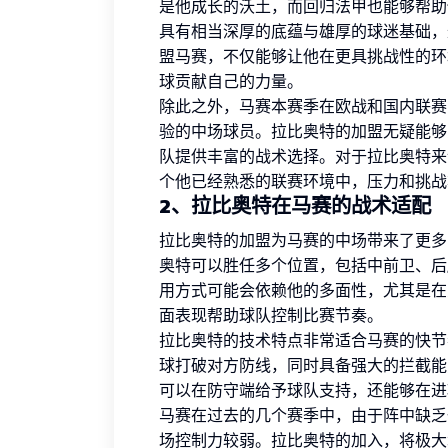
是他成长的沃土，而回归法甲也能够帮助
具有相当深厚的底蕴与雄厚的球迷基础，
盟马赛，不仅能够让他在更具挑战性的环
球贡献自己的力量。
除此之外，马赛本赛季在欧战和国内联赛
验的中场球员。拉比奥特的加盟无疑能够
队提供丰富的战术选择。对于拉比奥特来
个他已经熟悉的联赛环境中，压力和挑战
2、拉比奥特在马赛的战术适配
拉比奥特的加盟为马赛的中场带来了更多
奥特可以胜任多个位置，包括中前卫、后
用方式可能会依赖他的多面性，尤其是在
面表现帮助球队控制比赛节奏。
拉比奥特的技术特点非常适合马赛的快节
球打破对方防线，同时具备强大的拦截能
可以在防守端给予球队支持，还能够在进
马赛在过去的几个赛季中，由于阵中缺乏
场控制力较弱。拉比奥特的加入，将极大