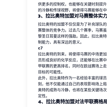
供更多的控制权，也能够在关键时刻提升
的冷静和传球视野，将使得马赛能够在中
3、拉比奥特加盟对马赛整体实
拉比奥特的加盟不仅仅是为了补充球队的
赛整体的竞争力。过去几个赛季，马赛虽
黎圣日耳曼这样的强敌。因此，拉比奥特
制能力，具有深远的意义。
c7
拉比奥特的到来，将使得马赛的中场更加
员形成良好的化学反应，还能够在比赛中
甲联赛的更高排名，同时在欧战赛场上走
目标的可能性。
此外，拉比奥特作为一名经验丰富的球员
刻，他不仅能通过自己的表现影响场上局
奥特的成熟与冷静，也将在某些关键场次
定性。
4、拉比奥特加盟对法甲联赛格