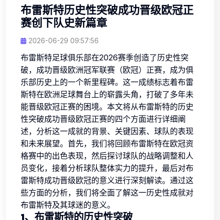
布雷斯特历史性突破成功晋级欧冠正
赛创下队史新篇章
2026-06-29 09:57:56
布雷斯特足球俱乐部在2026赛季创造了历史性突
破，成功晋级欧洲冠军联赛（欧冠）正赛，成为俱
乐部历史上的一个新里程碑。这一成绩标志着布雷
斯特在欧洲足球舞台上的崭露头角，打破了多年未
能晋级欧冠正赛的困境。本文将从布雷斯特的历史
性突破成功晋级欧冠正赛的四个方面进行详细阐
述，分析这一成就的背景、关键因素、球队的表现
和未来展望。首先，我们将回顾布雷斯特在欧冠资
格赛中的出色表现，然后探讨球队的战略调整和人
员变化，接着分析球队整体实力的提升，最后对布
雷斯特成功晋级欧冠的意义进行深刻解读。通过这
些方面的分析，我们将全面了解这一历史性成就对
布雷斯特及其球迷的意义。
1、布雷斯特的历史性突破