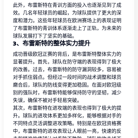
此外，布雷斯特在青训方面的投入也逐渐见到了成
效。几名年轻球员的崛起，为球队提供了更大的深
度和潜力。这些年轻球员在欧洲赛场上的表现证明
了布雷斯特的青训体系逐渐走上了正轨，为未来的
球队发展打下了坚实的基础。
3、布雷斯特的整体实力提升
成功晋级欧冠正赛的背后，是布雷斯特整体实力的
显著提升。首先，球队在防守端的表现得到了极大
的改善。过去，布雷斯特的防守漏洞较多，容易被
对手抓住弱点。但经过一段时间的战术调整和球员
磨合后，球队的防线变得更加稳固。在面对欧冠级
别的强队时，布雷斯特能够保持防守的坚韧，减少
失误，确保不被对手轻易突破。
其次，布雷斯特在进攻端的表现也得到了极大的提
升。球队的进攻体系更加多样化，能够根据对手的
不同特点灵活调整进攻策略。特别是在欧冠资格赛
中，布雷斯特的进攻表现让人眼前一亮，快速的反