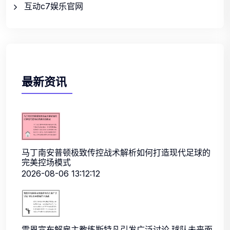
互动c7娱乐官网
最新资讯
马丁南安普顿极致传控战术解析如何打造现代足球的
完美控场模式
2026-08-06 13:12:12
雷恩宣布解雇主教练斯特凡引发广泛讨论 球队未来面