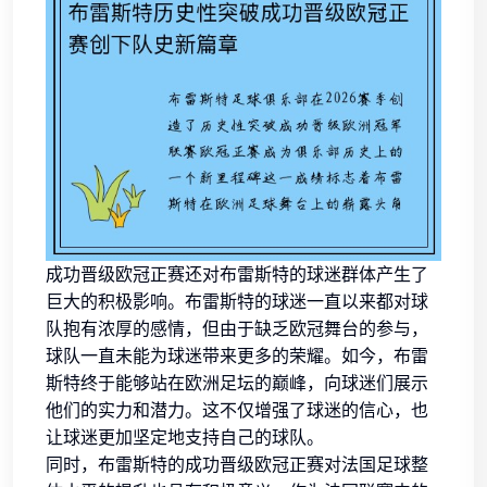
成功晋级欧冠正赛还对布雷斯特的球迷群体产生了
巨大的积极影响。布雷斯特的球迷一直以来都对球
队抱有浓厚的感情，但由于缺乏欧冠舞台的参与，
球队一直未能为球迷带来更多的荣耀。如今，布雷
斯特终于能够站在欧洲足坛的巅峰，向球迷们展示
他们的实力和潜力。这不仅增强了球迷的信心，也
让球迷更加坚定地支持自己的球队。
同时，布雷斯特的成功晋级欧冠正赛对法国足球整