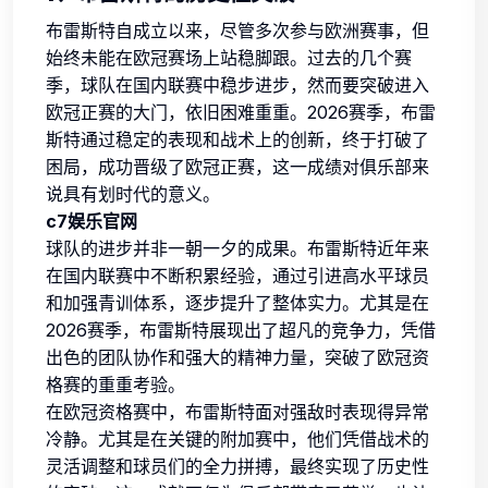
布雷斯特自成立以来，尽管多次参与欧洲赛事，但
始终未能在欧冠赛场上站稳脚跟。过去的几个赛
季，球队在国内联赛中稳步进步，然而要突破进入
欧冠正赛的大门，依旧困难重重。2026赛季，布雷
斯特通过稳定的表现和战术上的创新，终于打破了
困局，成功晋级了欧冠正赛，这一成绩对俱乐部来
说具有划时代的意义。
c7娱乐官网
球队的进步并非一朝一夕的成果。布雷斯特近年来
在国内联赛中不断积累经验，通过引进高水平球员
和加强青训体系，逐步提升了整体实力。尤其是在
2026赛季，布雷斯特展现出了超凡的竞争力，凭借
出色的团队协作和强大的精神力量，突破了欧冠资
格赛的重重考验。
在欧冠资格赛中，布雷斯特面对强敌时表现得异常
冷静。尤其是在关键的附加赛中，他们凭借战术的
灵活调整和球员们的全力拼搏，最终实现了历史性