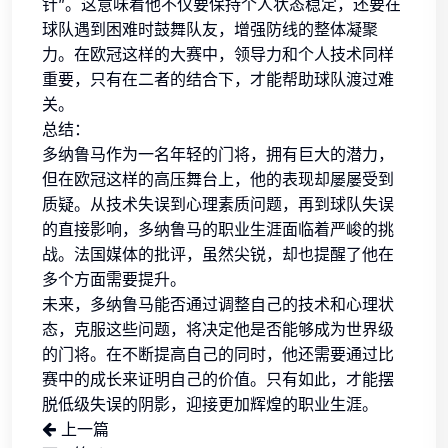
针”。这意味着他不仅要保持个人状态稳定，还要在
球队遇到困难时鼓舞队友，增强防线的整体凝聚
力。在欧冠这样的大赛中，领导力和个人技术同样
重要，只有在二者的结合下，才能帮助球队渡过难
关。
总结：
多纳鲁马作为一名年轻的门将，拥有巨大的潜力，
但在欧冠这样的高压舞台上，他的表现却屡屡受到
质疑。从技术失误到心理素质问题，再到球队失误
的直接影响，多纳鲁马的职业生涯面临着严峻的挑
战。法国媒体的批评，虽然尖锐，却也提醒了他在
多个方面需要提升。
未来，多纳鲁马能否通过调整自己的技术和心理状
态，克服这些问题，将决定他是否能够成为世界级
的门将。在不断提高自己的同时，他还需要通过比
赛中的成长来证明自己的价值。只有如此，才能摆
脱低级失误的阴影，迎接更加辉煌的职业生涯。
上一篇