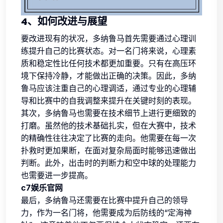
4、如何改进与展望
要改进现有的状况，多纳鲁马首先需要通过心理训
练提升自己的比赛状态。对一名门将来说，心理素
质和稳定性比任何技术都更加重要。只有在高压环
境下保持冷静，才能做出正确的决策。因此，多纳
鲁马应该注重自己的心理调适，通过专业的心理辅
导和比赛中的自我调整来提升在关键时刻的表现。
其次，多纳鲁马也需要在技术细节上进行更细致的
打磨。虽然他的技术基础扎实，但在大赛中，技术
的精确性往往决定了比赛的走向。他需要在每一次
扑救时更加果断，在面对复杂局面时能够迅速做出
判断。此外，出击时的判断力和空中球的处理能力
也需要进一步提高。
c7娱乐官网
最后，多纳鲁马还需要在比赛中提升自己的领导
力，作为一名门将，他需要成为后防线的“定海神