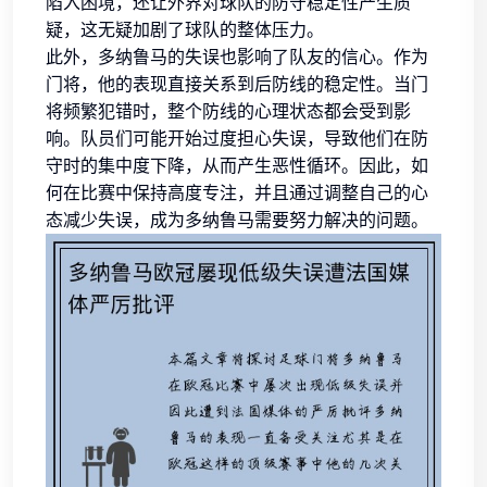
陷入困境，还让外界对球队的防守稳定性产生质
疑，这无疑加剧了球队的整体压力。
此外，多纳鲁马的失误也影响了队友的信心。作为
门将，他的表现直接关系到后防线的稳定性。当门
将频繁犯错时，整个防线的心理状态都会受到影
响。队员们可能开始过度担心失误，导致他们在防
守时的集中度下降，从而产生恶性循环。因此，如
何在比赛中保持高度专注，并且通过调整自己的心
态减少失误，成为多纳鲁马需要努力解决的问题。