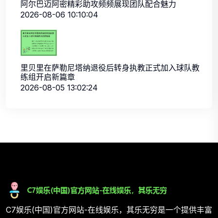
阿尔巴迈阿密精彩助攻频频展现团队配合魅力
2026-08-06 10:10:04
里贝里在萨勒尼塔纳退役后转身执教正式加入球队教
练组开启新篇章
2026-08-05 13:02:24
C7娱乐(中国)官方网站-在线娱乐，其乐无穷是一个提供丰富