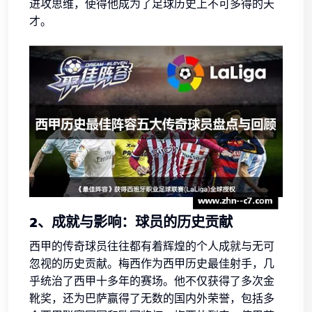
进攻思维，使得他成为了足球历史上不可多得的天
才。
2、成就与影响：球员的历史贡献
西甲的传奇球员往往都有着辉煌的个人成就与无可
忽视的历史贡献。梅西作为西甲历史最佳射手，几
乎统治了西甲十多年的赛场。他不仅获得了多次金
靴奖，还为巴萨赢得了无数的国内外荣誉，包括多