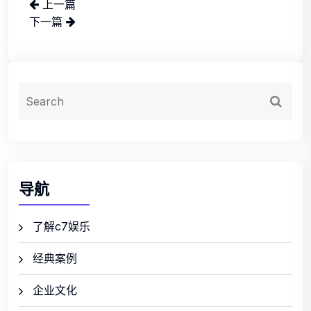
上一篇
下一篇
导航
了解c7娱乐
经典案例
企业文化