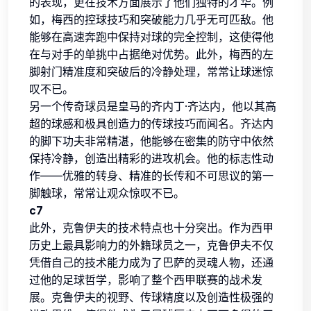
的表现，更在技术方面展示了他们独特的才华。例
如，梅西的控球技巧和突破能力几乎无可匹敌。他
能够在高速奔跑中保持对球的完全控制，这使得他
在与对手的单挑中占据绝对优势。此外，梅西的左
脚射门精准度和突破后的冷静处理，常常让球迷惊
叹不已。
另一个传奇球员是皇马的齐内丁·齐达内，他以其高
超的球感和极具创造力的传球技巧而闻名。齐达内
的脚下功夫非常精湛，他能够在密集的防守中依然
保持冷静，创造出精彩的进攻机会。他的标志性动
作——优雅的转身、精准的长传和不可思议的第一
脚触球，常常让观众惊叹不已。
c7
此外，克鲁伊夫的技术特点也十分突出。作为西甲
历史上最具影响力的外籍球员之一，克鲁伊夫不仅
凭借自己的技术能力成为了巴萨的灵魂人物，还通
过他的足球哲学，影响了整个西甲联赛的战术发
展。克鲁伊夫的视野、传球精度以及创造性极强的