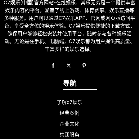
C7娱乐(中国)官方网站-在线娱乐，其乐无穷是一个提供丰富
娱乐内容的平台，涵盖了线上游戏、体育赛事、娱乐直播等
多种服务。用户可以通过C7娱乐APP、官网或网页版访问平
台，享受全方位的娱乐体验。C7娱乐提供便捷的下载方式，
确保用户能够轻松安装并使用平台，随时参与各种娱乐活
动。无论是在手机、电脑端，C7娱乐都为用户提供高质量、
丰富多样的娱乐选择。
导航
了解c7娱乐
经典案例
企业文化
集团服务