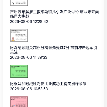
雷恩宣布解雇主教练斯特凡引发广泛讨论 球队未来面
临巨大挑战
2026-08-06 12:28:42
阿森纳领跑英超积分榜领先曼城7分 提前冲击冠军引
关注
2026-08-06 11:39:33
阿根廷加时战胜哥伦比亚成功卫冕美洲杯荣耀
2026-08-06 10:53:53