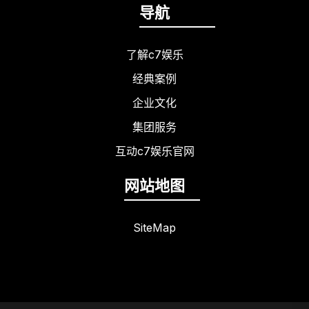
导航
了解c7娱乐
经典案例
企业文化
集团服务
互动c7娱乐官网
网站地图
SiteMap