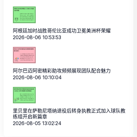
阿根廷加时战胜哥伦比亚成功卫冕美洲杯荣耀
2026-08-06 10:53:53
阿尔巴迈阿密精彩助攻频频展现团队配合魅力
2026-08-06 10:10:04
里贝里在萨勒尼塔纳退役后转身执教正式加入球队教
练组开启新篇章
2026-08-05 13:02:24