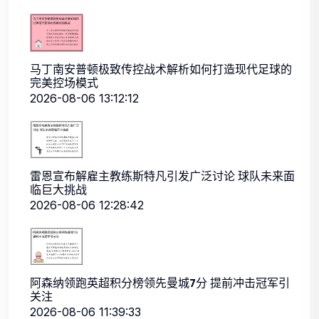
马丁南安普顿极致传控战术解析如何打造现代足球的
完美控场模式
2026-08-06 13:12:12
雷恩宣布解雇主教练斯特凡引发广泛讨论 球队未来面
临巨大挑战
2026-08-06 12:28:42
阿森纳领跑英超积分榜领先曼城7分 提前冲击冠军引
关注
2026-08-06 11:39:33