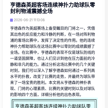
亨德森英超客场连续神扑力助球队零
封利物浦震撼全场
2026-06-21 11:13:08
亨德森作为英超赛场上备受瞩目的门将之一，凭借
其出色的反应能力和冷静的判断，在一场对阵利物
浦的客场比赛中，发挥了决定性的作用。他的连续
神扑力帮助球队在这场比赛中以零封的成绩震撼了
全场。在比赛中，亨德森的表现不仅是球队防线的
一道坚固屏障，也让人们见识到他在压力面前的冷
静和非凡的能力。通过分析这场比赛中的几个关键
时刻，我们可以深入了解亨德森如何通过一系列高
水平的扑救，改变了比赛的走势，并最终为球队带
来了一场宝贵的胜利。本文将从亨德森的神扑表
现、门将的心理素质、比赛的关键时刻以及对球队
的影响四个方面，详细分析他的出色表现。