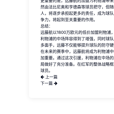
更重要的是，远藤航的加盟为利物浦带来
然由法比尼奥和亨德森等球员把守，但随
人，将逐步承担起更多的责任，成为球队
争力，将起到至关重要的作用。
总结：
远藤航以1800万欧元的低价加盟利物
利物浦的中场阵容得到了增强，同时球队
多面手，远藤不仅能够提升球队的防守硬
在未来的赛季中，远藤航将成为利物浦中
加重要。通过这次引援，利物浦在中场的
局做好了充分准备。在红军的整体战略框
球员。
上一篇
下一篇