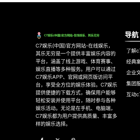
导航
C7娱乐(中国)官方网站-在线娱乐，
了解c
其乐无穷是一个提供丰富娱乐内容的
平台，涵盖了线上游戏、体育赛事、
经典
娱乐直播等多种服务。用户可以通过
企业
C7娱乐APP、官网或网页版访问平
集团
台，享受全方位的娱乐体验。C7娱乐
提供便捷的下载方式，确保用户能够
互动c
轻松安装并使用平台，随时参与各种
娱乐活动。无论是在手机、电脑端，
C7娱乐都为用户提供高质量、丰富多
样的娱乐选择。