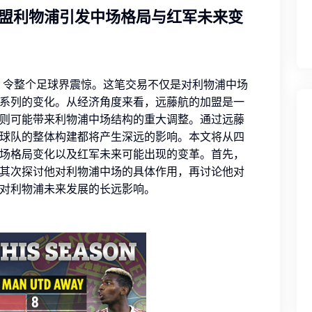
盟利物浦引发中场格局与红军未来变
浦，令整个足球界震惊。这笔交易不仅是对利物浦中场
系列的变化。从经济角度来看，远藤航的加盟是一
则可能带来利物浦中场结构的重大调整。通过远藤
球队的整体构建都将产生深远的影响。本文将从四
场格局变化以及红军未来可能出现的变革。首先，
其次探讨他对利物浦中场的具体作用，再讨论他对
对利物浦未来发展的长远影响。