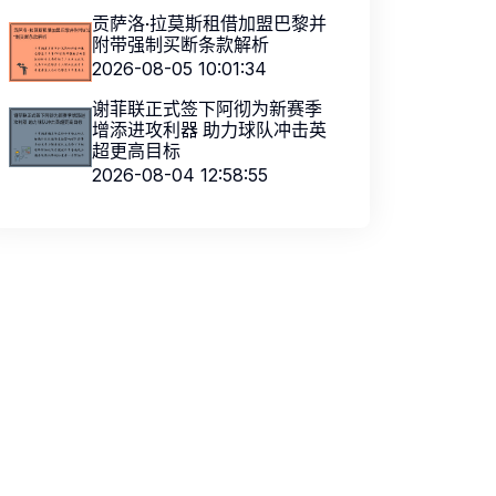
贡萨洛·拉莫斯租借加盟巴黎并
附带强制买断条款解析
2026-08-05 10:01:34
谢菲联正式签下阿彻为新赛季
增添进攻利器 助力球队冲击英
超更高目标
2026-08-04 12:58:55