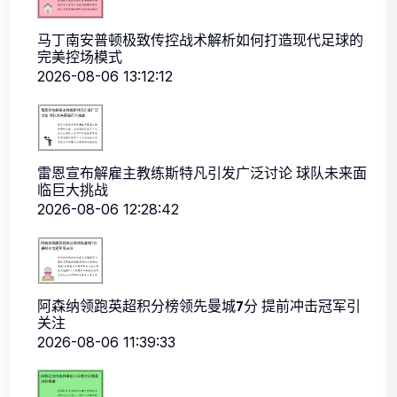
马丁南安普顿极致传控战术解析如何打造现代足球的
完美控场模式
2026-08-06 13:12:12
雷恩宣布解雇主教练斯特凡引发广泛讨论 球队未来面
临巨大挑战
2026-08-06 12:28:42
阿森纳领跑英超积分榜领先曼城7分 提前冲击冠军引
关注
2026-08-06 11:39:33