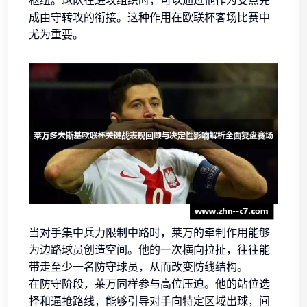
枢纽。球队在进攻组织时，可以通过他作为支点完
成由守转攻的衔接。这种作用在欧联杯客场比赛中
尤为重要。
当对手集中兵力限制中路时，莱万的牵制作用能够
为边路球员创造空间。他的一次横向拉扯，往往能
带走至少一名防守球员，从而改变防线结构。
在防守阶段，莱万同样参与高位压迫。他的站位选
择和逼抢路线，能够引导对手向特定区域出球，间