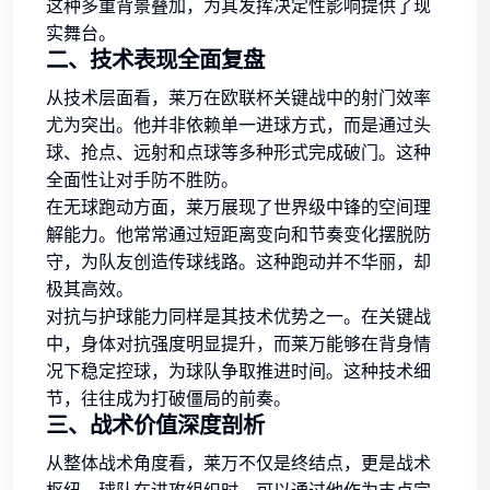
这种多重背景叠加，为其发挥决定性影响提供了现
实舞台。
二、技术表现全面复盘
从技术层面看，莱万在欧联杯关键战中的射门效率
尤为突出。他并非依赖单一进球方式，而是通过头
球、抢点、远射和点球等多种形式完成破门。这种
全面性让对手防不胜防。
在无球跑动方面，莱万展现了世界级中锋的空间理
解能力。他常常通过短距离变向和节奏变化摆脱防
守，为队友创造传球线路。这种跑动并不华丽，却
极其高效。
对抗与护球能力同样是其技术优势之一。在关键战
中，身体对抗强度明显提升，而莱万能够在背身情
况下稳定控球，为球队争取推进时间。这种技术细
节，往往成为打破僵局的前奏。
三、战术价值深度剖析
从整体战术角度看，莱万不仅是终结点，更是战术