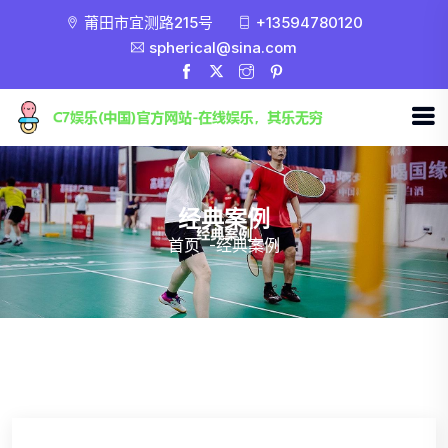
莆田市宜测路215号
+13594780120
spherical@sina.com
经典案例
首页
-
经典案例