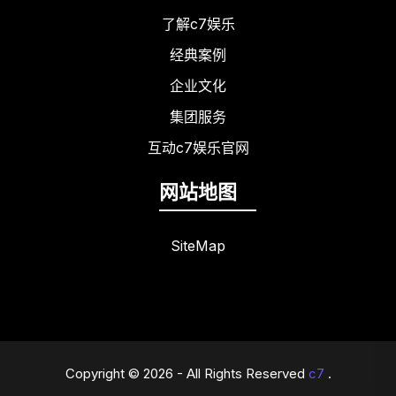
了解c7娱乐
经典案例
企业文化
集团服务
互动c7娱乐官网
网站地图
SiteMap
Copyright © 2026 - All Rights Reserved
c7
.