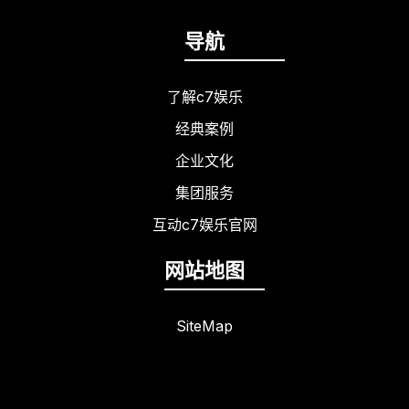
导航
了解c7娱乐
经典案例
企业文化
集团服务
互动c7娱乐官网
网站地图
SiteMap