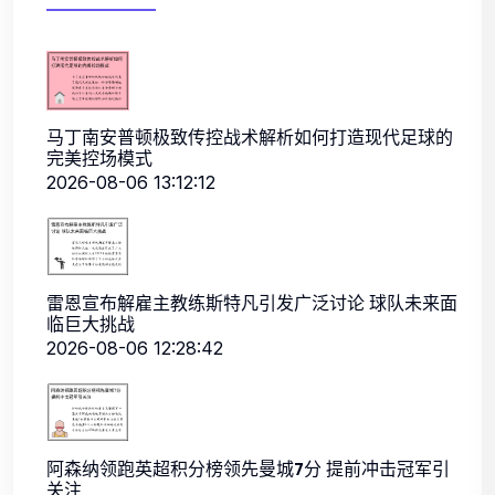
马丁南安普顿极致传控战术解析如何打造现代足球的
完美控场模式
2026-08-06 13:12:12
雷恩宣布解雇主教练斯特凡引发广泛讨论 球队未来面
临巨大挑战
2026-08-06 12:28:42
阿森纳领跑英超积分榜领先曼城7分 提前冲击冠军引
关注