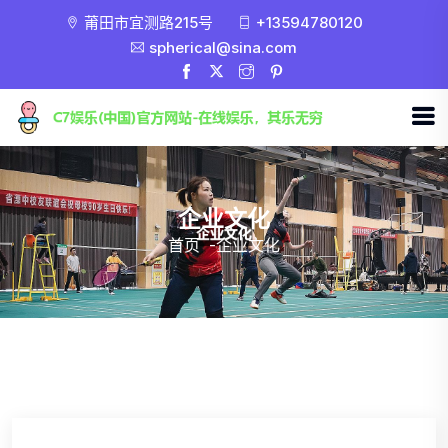
莆田市宜测路215号
+13594780120
spherical@sina.com
企业文化
首页
-
企业文化