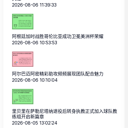
2026-08-06 11:39:33
阿根廷加时战胜哥伦比亚成功卫冕美洲杯荣耀
2026-08-06 10:53:53
阿尔巴迈阿密精彩助攻频频展现团队配合魅力
2026-08-06 10:10:04
里贝里在萨勒尼塔纳退役后转身执教正式加入球队教
练组开启新篇章
2026-08-05 13:02:24