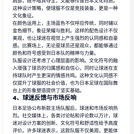
肩部，既不喧宾夺主，又能够传递日本文化特质。
这种设计策略，使球服不仅是竞技装备，更是一种
文化象征。
在颜色运用上，主场蓝色不仅呼应传统，同时辅以
金色细节，象征荣耀与胜利。这样的配色设计不仅
美观，也让球迷在视觉上产生强烈的认同感和自豪
感。比赛场上，无论是球员还是观众，都能够通过
颜色和符号感受到日本队的精神与力量。
队服设计还考虑了心理层面的影响。文化符号的融
入增强了球员的归属感和自信心，同时让球迷在支
持球队时产生更深的情感共鸣。这种文化认同感不
仅提升了球服的社会价值，也为日本足球在国际舞
台上的形象塑造提供了坚实基础。
4、球迷反馈与市场反响
日本足协公布新款主场队服后，球迷和市场反响热
烈。社交媒体上，各类讨论帖和评论数以万计，球
迷对设计方案的创新、文化符号和舒适性给予高度
评价。许多球迷表示，这款队服不仅美观，更能体