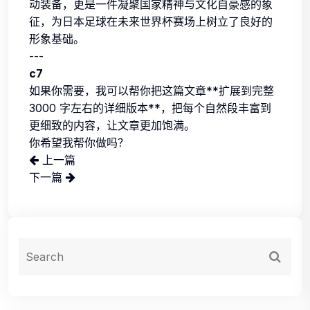
动装备，更是一件凝聚国家精神与文化自豪感的象
征，为日本足球在未来世界杯赛场上树立了良好的
形象基础。
---
c7
如果你需要，我可以帮你把这篇文章**扩展到完整
3000 字左右的详细版本**，把每个自然段丰富到
更细致的内容，让文章更加饱满。
你希望我帮你做吗？
上一篇
下一篇