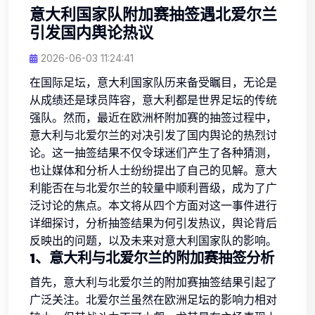
意大利国家队附加赛抽签遇北爱尔兰
引发国内舆论热议
2026-06-03 11:24:41
在国际足坛，意大利国家队历来备受瞩目，无论是
从成绩还是球员阵容，意大利都是世界足坛的传统
强队。然而，最近在欧洲杯附加赛的抽签过程中，
意大利与北爱尔兰的对决引发了国内舆论的热烈讨
论。这一抽签结果不仅令球迷们产生了各种猜测，
也让媒体和分析人士纷纷提出了自己的见解。意大
利能否在与北爱尔兰的较量中顺利晋级，成为了广
泛讨论的焦点。本文将从四个方面对这一事件进行
详细探讨，分析抽签结果为何引发热议，舆论背后
反映出的问题，以及未来对意大利国家队的影响。
1、意大利与北爱尔兰的附加赛抽签分析
首先，意大利与北爱尔兰的附加赛抽签结果引起了
广泛关注。北爱尔兰虽然在欧洲足坛的影响力相对