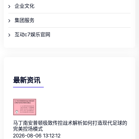
企业文化
集团服务
互动c7娱乐官网
最新资讯
马丁南安普顿极致传控战术解析如何打造现代足球的
完美控场模式
2026-08-06 13:12:12