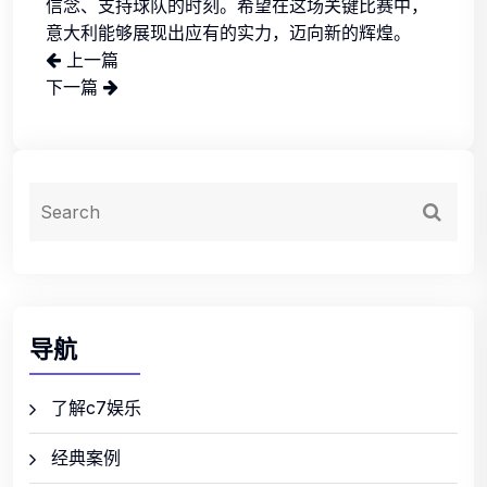
信念、支持球队的时刻。希望在这场关键比赛中，
意大利能够展现出应有的实力，迈向新的辉煌。
上一篇
下一篇
导航
了解c7娱乐
经典案例