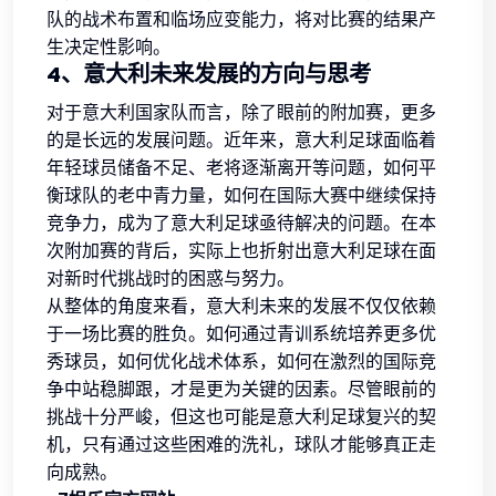
队的战术布置和临场应变能力，将对比赛的结果产
生决定性影响。
4、意大利未来发展的方向与思考
对于意大利国家队而言，除了眼前的附加赛，更多
的是长远的发展问题。近年来，意大利足球面临着
年轻球员储备不足、老将逐渐离开等问题，如何平
衡球队的老中青力量，如何在国际大赛中继续保持
竞争力，成为了意大利足球亟待解决的问题。在本
次附加赛的背后，实际上也折射出意大利足球在面
对新时代挑战时的困惑与努力。
从整体的角度来看，意大利未来的发展不仅仅依赖
于一场比赛的胜负。如何通过青训系统培养更多优
秀球员，如何优化战术体系，如何在激烈的国际竞
争中站稳脚跟，才是更为关键的因素。尽管眼前的
挑战十分严峻，但这也可能是意大利足球复兴的契
机，只有通过这些困难的洗礼，球队才能够真正走
向成熟。