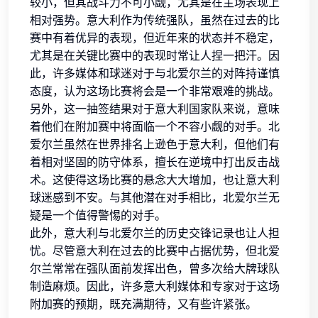
较小，但其战斗力不可小觑，尤其是在主场表现上
相对强势。意大利作为传统强队，虽然在过去的比
赛中有着优异的表现，但近年来的状态并不稳定，
尤其是在关键比赛中的表现时常让人捏一把汗。因
此，许多媒体和球迷对于与北爱尔兰的对阵持谨慎
态度，认为这场比赛将会是一个非常艰难的挑战。
另外，这一抽签结果对于意大利国家队来说，意味
着他们在附加赛中将面临一个不容小觑的对手。北
爱尔兰虽然在世界排名上逊色于意大利，但他们有
着相对坚固的防守体系，擅长在逆境中打出反击战
术。这使得这场比赛的悬念大大增加，也让意大利
球迷感到不安。与其他潜在对手相比，北爱尔兰无
疑是一个值得警惕的对手。
此外，意大利与北爱尔兰的历史交锋记录也让人担
忧。尽管意大利在过去的比赛中占据优势，但北爱
尔兰常常在强队面前发挥出色，曾多次给大牌球队
制造麻烦。因此，许多意大利媒体和专家对于这场
附加赛的预期，既充满期待，又有些许紧张。