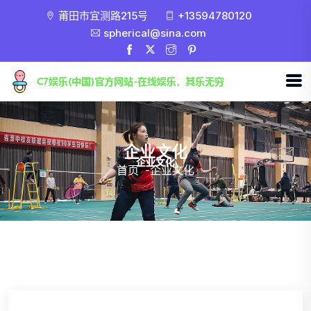
莆田市宜测路215号
+13594780120
spherical@sina.com
企业文化
首页
-
企业文化