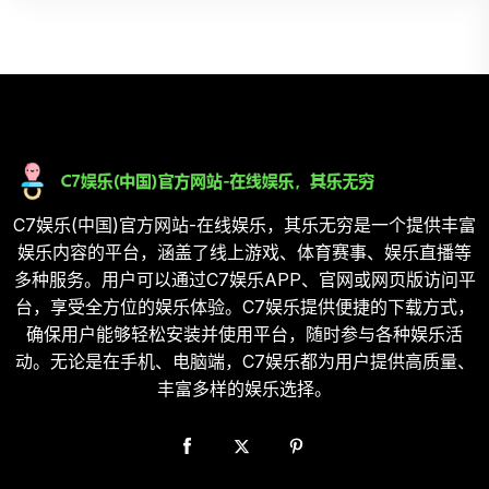
C7娱乐(中国)官方网站-在线娱乐，其乐无穷是一个提供丰富
娱乐内容的平台，涵盖了线上游戏、体育赛事、娱乐直播等
多种服务。用户可以通过C7娱乐APP、官网或网页版访问平
台，享受全方位的娱乐体验。C7娱乐提供便捷的下载方式，
确保用户能够轻松安装并使用平台，随时参与各种娱乐活
动。无论是在手机、电脑端，C7娱乐都为用户提供高质量、
丰富多样的娱乐选择。