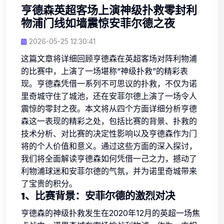
亨德森英超客场上演神级扑救零封利
物浦门线如墙震惊安菲尔德之夜
2026-05-25 12:30:41
这篇文章将详细回顾亨德森在英超客场对阵利物浦
的比赛中，上演了一场堪称“神级扑救”的精彩表
现。亨德森凭借一系列不可思议的扑救，不仅为诺
里奇城守住了城池，还在安菲尔德上演了一场令人
震惊的零封之夜。本文将从四个方面详细分析亨德
森这一表现的精彩之处，包括比赛的背景、扑救的
技术分析、对比赛的决定性影响以及亨德森作为门
将的个人价值和意义。通过这些方面的深入探讨，
我们将全面解读亨德森如何凭借一己之力，撼动了
利物浦球迷和安菲尔德的气氛，并为诺里奇城带来
了宝贵的积分。
1、比赛背景：安菲尔德的激烈对决
亨德森的神级扑救发生在2020年12月的英超一场焦