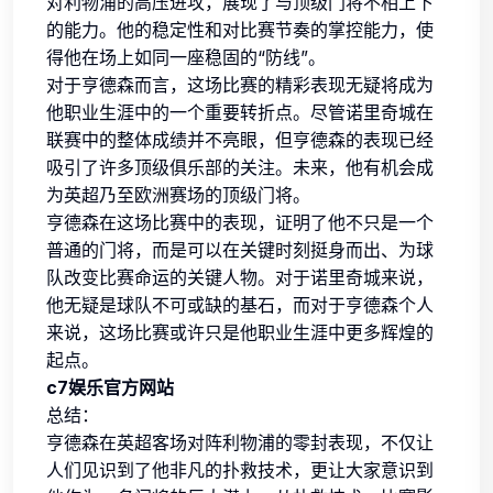
对利物浦的高压进攻，展现了与顶级门将不相上下
的能力。他的稳定性和对比赛节奏的掌控能力，使
得他在场上如同一座稳固的“防线”。
对于亨德森而言，这场比赛的精彩表现无疑将成为
他职业生涯中的一个重要转折点。尽管诺里奇城在
联赛中的整体成绩并不亮眼，但亨德森的表现已经
吸引了许多顶级俱乐部的关注。未来，他有机会成
为英超乃至欧洲赛场的顶级门将。
亨德森在这场比赛中的表现，证明了他不只是一个
普通的门将，而是可以在关键时刻挺身而出、为球
队改变比赛命运的关键人物。对于诺里奇城来说，
他无疑是球队不可或缺的基石，而对于亨德森个人
来说，这场比赛或许只是他职业生涯中更多辉煌的
起点。
c7娱乐官方网站
总结：
亨德森在英超客场对阵利物浦的零封表现，不仅让
人们见识到了他非凡的扑救技术，更让大家意识到