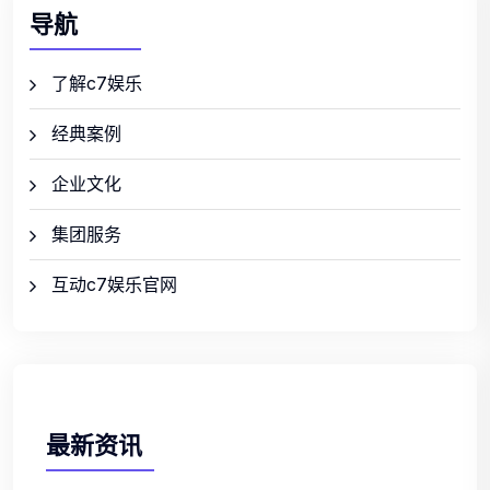
导航
了解c7娱乐
经典案例
企业文化
集团服务
互动c7娱乐官网
最新资讯