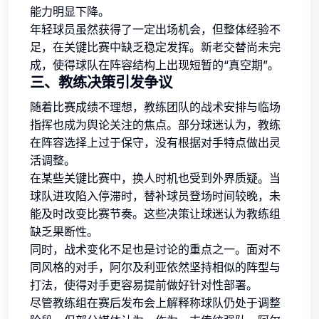
能力明显下降。
年轻球员虽然获得了一定出场机会，但整体经验不
足，在关键比赛中缺乏稳定发挥。新老交替尚未完
成，使得球队在阵容结构上出现短暂的“真空期”。
三、教练决策引发争议
随着比赛成绩不理想，教练团队的战术安排与临场
指挥也成为舆论关注的焦点。部分球迷认为，教练
在阵容选择上过于保守，没有根据对手特点做出灵
活调整。
在某些关键比赛中，换人时机也受到外界质疑。当
球队进攻陷入停滞时，替补球员登场时间较晚，未
能及时改变比赛节奏。这些决策让球迷认为教练组
缺乏果断性。
同时，战术变化不足也是讨论的重点之一。面对不
同风格的对手，阿尔及利亚依然坚持相似的阵型与
打法，使得对手更容易提前做好针对性部署。
尽管教练组在赛后发布会上解释称球队仍处于调整