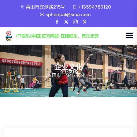
莆田市宜测路215号
+13594780120
spherical@sina.com
企业文化
首页
-
企业文化