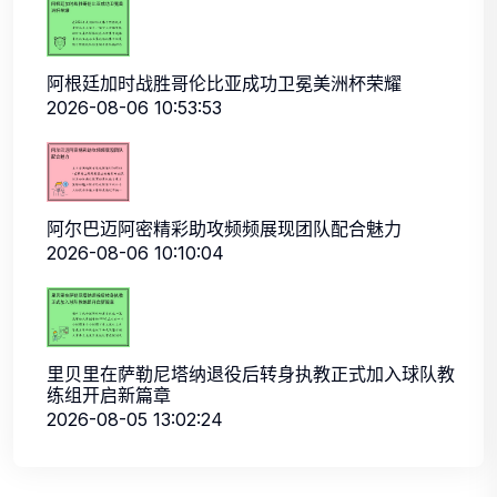
阿根廷加时战胜哥伦比亚成功卫冕美洲杯荣耀
2026-08-06 10:53:53
阿尔巴迈阿密精彩助攻频频展现团队配合魅力
2026-08-06 10:10:04
里贝里在萨勒尼塔纳退役后转身执教正式加入球队教
练组开启新篇章
2026-08-05 13:02:24