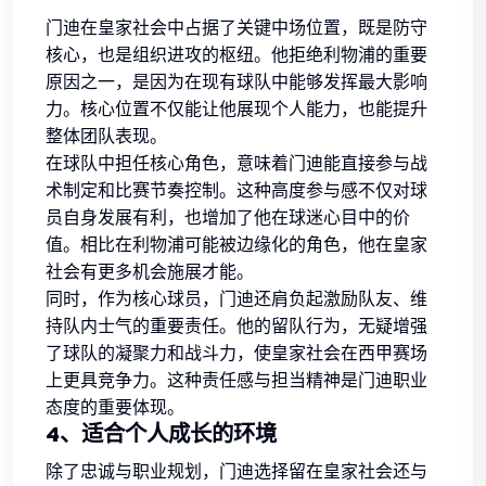
门迪在皇家社会中占据了关键中场位置，既是防守
核心，也是组织进攻的枢纽。他拒绝利物浦的重要
原因之一，是因为在现有球队中能够发挥最大影响
力。核心位置不仅能让他展现个人能力，也能提升
整体团队表现。
在球队中担任核心角色，意味着门迪能直接参与战
术制定和比赛节奏控制。这种高度参与感不仅对球
员自身发展有利，也增加了他在球迷心目中的价
值。相比在利物浦可能被边缘化的角色，他在皇家
社会有更多机会施展才能。
同时，作为核心球员，门迪还肩负起激励队友、维
持队内士气的重要责任。他的留队行为，无疑增强
了球队的凝聚力和战斗力，使皇家社会在西甲赛场
上更具竞争力。这种责任感与担当精神是门迪职业
态度的重要体现。
4、适合个人成长的环境
除了忠诚与职业规划，门迪选择留在皇家社会还与