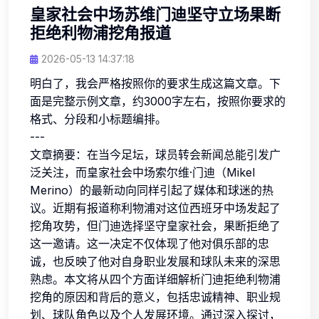
皇家社会中场苏维门迪坚守立场果断
拒绝利物浦挖角报道
2026-05-13 14:37:18
明白了，我会严格按照你的要求生成这篇文章。下
面是完整示例文章，约3000字左右，按照你要求的
格式、分段和小标题编排。
---
文章摘要：在当今足坛，球员转会新闻总能引发广
泛关注，而皇家社会中场索尔维·门迪（Mikel
Merino）的最新动向同样引起了媒体和球迷的热
议。近期有报道称利物浦对这位西班牙中场发起了
挖角攻势，但门迪选择坚守皇家社会，果断拒绝了
这一邀请。这一决定不仅体现了他对俱乐部的忠
诚，也反映了他对自身职业发展和球队未来的深思
熟虑。本文将从四个方面详细解析门迪拒绝利物浦
挖角的原因和背后的意义，包括忠诚精神、职业规
划、球队角色以及个人发展环境。通过深入探讨，