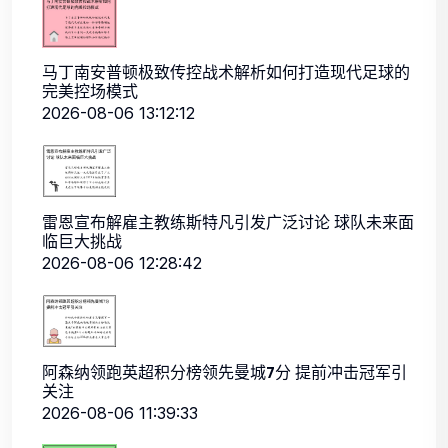
马丁南安普顿极致传控战术解析如何打造现代足球的
完美控场模式
2026-08-06 13:12:12
雷恩宣布解雇主教练斯特凡引发广泛讨论 球队未来面
临巨大挑战
2026-08-06 12:28:42
阿森纳领跑英超积分榜领先曼城7分 提前冲击冠军引
关注
2026-08-06 11:39:33