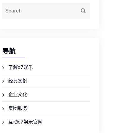
导航
了解c7娱乐
经典案例
企业文化
集团服务
互动c7娱乐官网