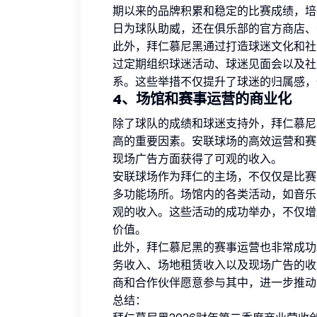
期以来的品牌积累和稳定的比赛成绩，培
日为球队助威，还在俱乐部的官方商店、
此外，拜仁慕尼黑通过打造球迷文化和社
过定期组织球迷活动、球迷见面会以及社
系。这些举措不仅提升了球迷的归属感，
4、场馆和赛事运营的商业化
除了球队的成绩和球迷支持外，拜仁慕尼
高的重要因素。安联球场的高效运营和赛
现场广告方面获得了可观的收入。
安联球场作为拜仁的主场，不仅仅是比赛
多功能场所。场馆内的各类活动，如音乐
观的收入。这些活动的成功举办，不仅增
价值。
此外，拜仁慕尼黑的赛事运营也非常成功
务收入、场地租赁收入以及现场广告的收
商和合作伙伴愿意参与其中，进一步推动
总结：