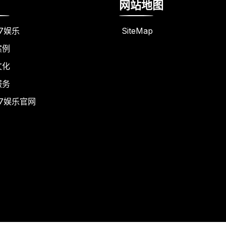
网站地图
7娱乐
SiteMap
案例
文化
服务
7娱乐官网