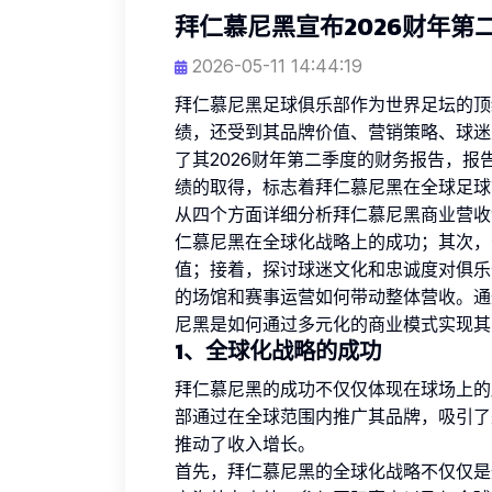
拜仁慕尼黑宣布2026财年
2026-05-11 14:44:19
拜仁慕尼黑足球俱乐部作为世界足坛的顶
绩，还受到其品牌价值、营销策略、球迷
了其2026财年第二季度的财务报告，
绩的取得，标志着拜仁慕尼黑在全球足球
从四个方面详细分析拜仁慕尼黑商业营收
仁慕尼黑在全球化战略上的成功；其次，
值；接着，探讨球迷文化和忠诚度对俱乐
的场馆和赛事运营如何带动整体营收。通
尼黑是如何通过多元化的商业模式实现其
1、全球化战略的成功
拜仁慕尼黑的成功不仅仅体现在球场上的
部通过在全球范围内推广其品牌，吸引了
推动了收入增长。
首先，拜仁慕尼黑的全球化战略不仅仅是