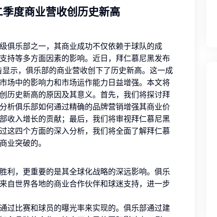
第二季度商业营收创历史新高
级俱乐部之一，其商业成功不仅依赖于球队的成
支持等多方面因素的影响。近日，拜仁慕尼黑发布
报告显示，俱乐部的商业营收创下了历史新高。这一成
市场中的影响力和市场运作能力日益增强。本文将
创历史新高的原因及其意义。首先，我们将探讨拜
分析俱乐部如何通过精确的品牌营销增强其商业价
部收入增长的贡献；最后，我们将审视拜仁慕尼黑
过这四个方面的深入分析，我们将全面了解拜仁慕
商业突破的。
胜利，更重要的是其全球化战略的深远影响。俱乐
来自世界各地的商业合作伙伴和球迷支持，进一步
通过比赛和球员的曝光率来实现的。俱乐部通过建