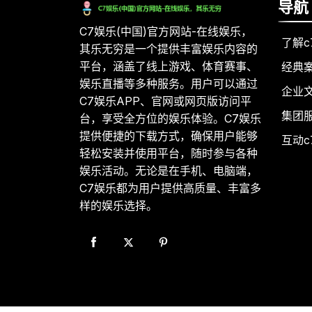
导航
C7娱乐(中国)官方网站-在线娱乐，
了解c
其乐无穷是一个提供丰富娱乐内容的
平台，涵盖了线上游戏、体育赛事、
经典
娱乐直播等多种服务。用户可以通过
企业
C7娱乐APP、官网或网页版访问平
集团
台，享受全方位的娱乐体验。C7娱乐
提供便捷的下载方式，确保用户能够
互动c
轻松安装并使用平台，随时参与各种
娱乐活动。无论是在手机、电脑端，
C7娱乐都为用户提供高质量、丰富多
样的娱乐选择。