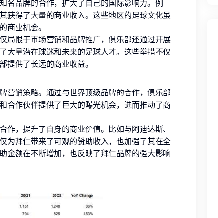
知名品牌的合作，扩大了自己的国际影响力。例
其获得了大量的商业收入。这些地区的足球文化虽
的商业机会。
仅局限于市场营销和品牌推广，俱乐部还通过开展
了大量潜在球迷和未来的足球人才。这些举措不仅
部提供了长远的商业收益。
牌营销策略。通过与世界顶级品牌的合作，俱乐部
和合作伙伴提供了巨大的曝光机会，进而推动了商
合作，提升了自身的商业价值。比如与阿迪达斯、
仅为拜仁带来了可观的赞助收入，也加强了其在全
助金额在不断增加，也反映了拜仁品牌的强大影响