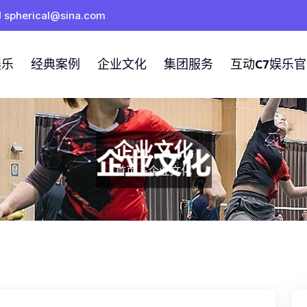
spherical@sina.com
娱乐
经典案例
企业文化
集团服务
互动c7娱乐
企业文化
首页
-
企业文化