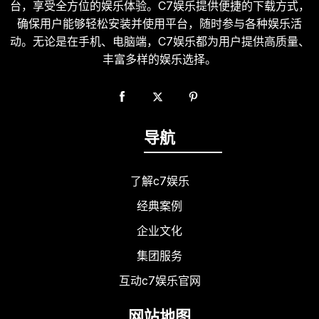
台，享受全方位的娱乐体验。C7娱乐提供便捷的下载方式，
确保用户能够轻松安装并使用平台，随时参与各种娱乐活
动。无论是在手机、电脑端，C7娱乐都为用户提供高质量、
丰富多样的娱乐选择。
导航
了解c7娱乐
经典案例
企业文化
集团服务
互动c7娱乐官网
网站地图