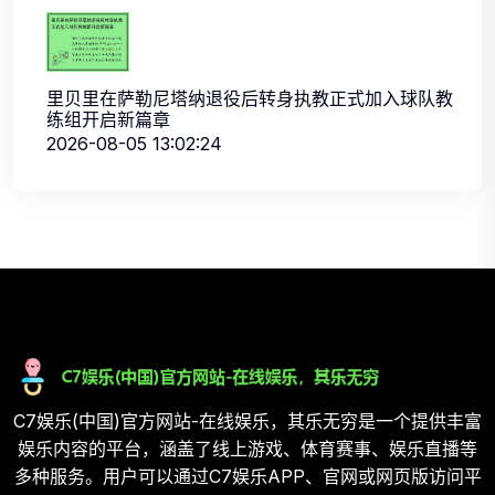
里贝里在萨勒尼塔纳退役后转身执教正式加入球队教
练组开启新篇章
2026-08-05 13:02:24
C7娱乐(中国)官方网站-在线娱乐，其乐无穷是一个提供丰富
娱乐内容的平台，涵盖了线上游戏、体育赛事、娱乐直播等
多种服务。用户可以通过C7娱乐APP、官网或网页版访问平