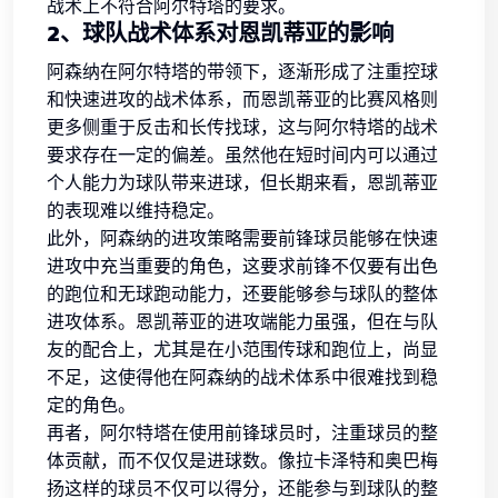
战术上不符合阿尔特塔的要求。
2、球队战术体系对恩凯蒂亚的影响
阿森纳在阿尔特塔的带领下，逐渐形成了注重控球
和快速进攻的战术体系，而恩凯蒂亚的比赛风格则
更多侧重于反击和长传找球，这与阿尔特塔的战术
要求存在一定的偏差。虽然他在短时间内可以通过
个人能力为球队带来进球，但长期来看，恩凯蒂亚
的表现难以维持稳定。
此外，阿森纳的进攻策略需要前锋球员能够在快速
进攻中充当重要的角色，这要求前锋不仅要有出色
的跑位和无球跑动能力，还要能够参与球队的整体
进攻体系。恩凯蒂亚的进攻端能力虽强，但在与队
友的配合上，尤其是在小范围传球和跑位上，尚显
不足，这使得他在阿森纳的战术体系中很难找到稳
定的角色。
再者，阿尔特塔在使用前锋球员时，注重球员的整
体贡献，而不仅仅是进球数。像拉卡泽特和奥巴梅
扬这样的球员不仅可以得分，还能参与到球队的整