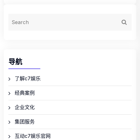
导航
了解c7娱乐
经典案例
企业文化
集团服务
互动c7娱乐官网