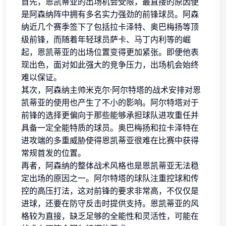
首先，恩凯蒂亚的出场机会受限，最直接的原因便
是阿森纳阵中拥有多名实力强劲的前锋球员。阿森
纳近几个赛季签下了包括拉卡泽特、奥巴梅扬等顶
级前锋，而随着年轻球员萨卡、马丁内利等的崛
起，恩凯蒂亚的出场位置变得更加紧张。即便他表
现出色，面对如此强大的竞争压力，出场机会始终
难以保证。
其次，阿森纳主帅米克尔·阿尔特塔的战术安排对恩
凯蒂亚的使用也产生了不小的影响。阿尔特塔对于
前锋的选择更偏向于那些能够承担球队进攻重任并
具备一定全能特质的球员。奥巴梅扬和拉卡泽特在
进攻端的多重威胁使得恩凯蒂亚很难在比赛中获得
常规首发的位置。
再者，阿森纳的整体战术风格也是恩凯蒂亚无法稳
定出场的原因之一。阿尔特塔的球队注重控球和传
控的高压打法，这对前锋的要求非常高，不仅仅是
进球，还要在防守反击时提供支持。恩凯蒂亚的风
格较为直接，缺乏足够的全能性和灵活性，可能在