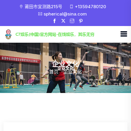
莆田市宜测路215号
+13594780120
spherical@sina.com
企业文化
首页
-
企业文化