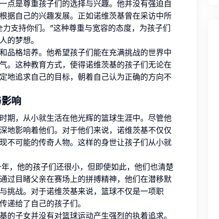
一点是尊重孩子们的选择与兴趣。他并没有强迫自
根据自己的兴趣发展。正如诺维茨基曾在采访中所
全力支持你们。”这种尊重与宽容的态度，为孩子们
人的梦想。
和品格培养。他希望孩子们能在充满挑战的世界中
气。这种教育方式，使得诺维茨基的孩子们无论在
定地追求自己的目标，朝着自己认为正确的方向不
与影响
时期，从小就生活在他光辉的篮球生涯中。尽管他
深地影响着他们。对于他们来说，诺维茨基不仅仅
现不可能的传奇人物。这样的身世让孩子们从小就
一年，他的孩子们还很小，但即使如此，他们也清楚
通过目睹父亲在赛场上的拼搏精神，他们在潜移默
与挑战。对于诺维茨基来说，篮球不仅是一项职
传递给了自己的孩子们。
基的子女并没有对篮球运动产生强烈的执着追求。