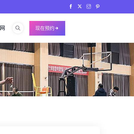
官网
现在预约