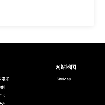
网站地图
7娱乐
SiteMap
案例
文化
服务