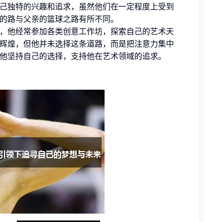
己独特的兴趣和追求，虽然他们在一定程度上受到
的路与父亲的篮球之路有所不同。
，他经常参加各类创意工作坊，探索自己的艺术天
辉煌，但他并未选择这条道路，而是把注意力集中
他坚持自己的选择，支持他在艺术领域的追求。