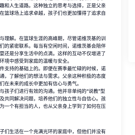
趣和人生道路。这种独立的思考与选择，正是父亲
在篮球场上追求卓越，孩子们也更加懂得了追求自
与理解。在篮球生涯的高峰期，尽管诺维茨基的训
们的紧密联系。每当有空闲时间，诺维茨基会陪伴
耍还是分享生活中的点滴。这样的互动不仅增进了
环境中感受到家庭的温暖与安全。
件支持的基础上的。即便在赛季最忙碌的时候，诺
通，了解他们的想法与需求。父亲这种积极的态度
们在未来的成长中更加有信心与勇气。
与孩子们进行有效的沟通。他并非单纯的“说教”型
及共同解决问题，培养他们的独立性与自信心。孩
为一个有担当的人，也从父亲身上学到了如何在压
子们生活在一个充满光环的家庭中，但他们并没有