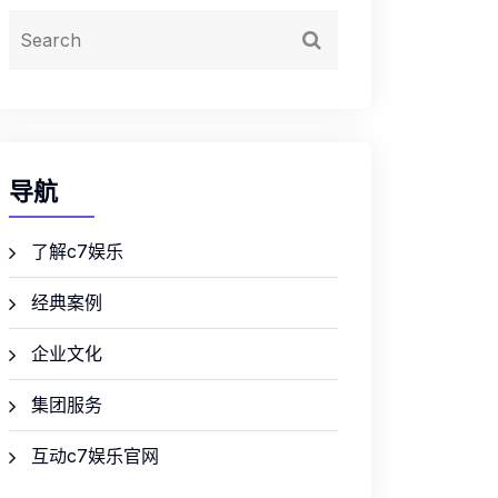
导航
了解c7娱乐
经典案例
企业文化
集团服务
互动c7娱乐官网