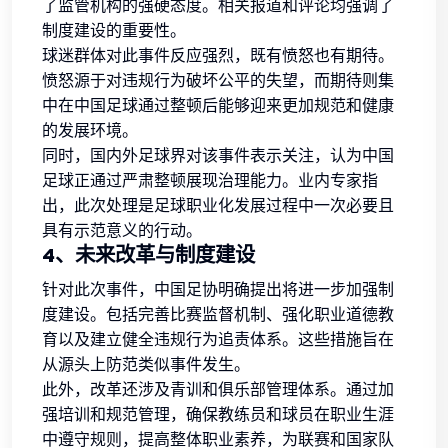
了监管机构的强硬态度。相关报道和评论均强调了
制度建设的重要性。
球迷群体对此事件反应强烈，既有愤怒也有期待。
愤怒源于对违规行为破坏公平的失望，而期待则集
中在中国足球通过整顿后能够迎来更加规范和健康
的发展环境。
同时，国内外足球界对该事件表示关注，认为中国
足球正通过严肃整顿展现治理能力。业内专家指
出，此次处理是足球职业化发展过程中一次必要且
具有示范意义的行动。
4、未来改革与制度建设
针对此次事件，中国足协明确提出将进一步加强制
度建设。包括完善比赛监督机制、强化职业道德教
育以及建立健全违规行为追责体系。这些措施旨在
从源头上防范类似事件发生。
此外，改革还涉及青训和俱乐部管理体系。通过加
强培训和规范管理，确保教练员和球员在职业生涯
中遵守规则，提高整体职业素养，为联赛和国家队