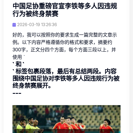
中国足协重磅官宣李铁等多人因违规
行为被终身禁赛
2026-03-19 13:26:36
好的，我可以按照你的要求生成一篇完整的文章示
例。以下内容严格遵循你的格式和要求，摘要约
300字，正文分四个方面，每个方面三段以上，并
使用 `
` 和 `
` 标签包裹段落，最后有总结两段。内容
围绕中国足协对李铁等多人因违规行为被
终身禁赛展开。
---