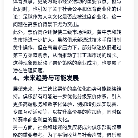
体育赛事，更成为城市经济活动的重要节点。但与
此同时，也引发了关于社会公平和体育商业化的讨
论：足球作为大众文化是否应被过度商业化，这一
问题在高票价背景下尤为突出。
此外，票价高企还促使二级市场活跃，黄牛票和转
售市场进一步扩大。虽然俱乐部通过技术手段限制
黄牛操作，但在高需求压力下，部分球迷依旧通过
第三方渠道购票，从而推动了非正规市场的增长。
这种现象既反映了票价策略的商业成功，也暴露了
潜在管理问题。
4、未来趋势与可能发展
展望未来，米兰德比票价的高位化趋势可能继续维
持。俱乐部有可能进一步优化分级票价体系，引入
更多高端服务和数字化体验，例如增强现实观赛、
专属互动活动等，以提升高价票的附加值，同时保
持赛事商业利益的最大化。
另一方面，社会和球迷的反应将成为俱乐部调整策
略的重要参考。为了平衡收益与社会声誉，俱乐部