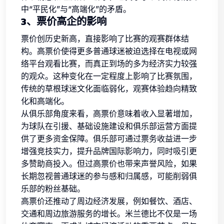
中“平民化”与“高端化”的矛盾。
3、票价高企的影响
票价创历史新高，直接影响了比赛的观赛群体结
构。高票价使得更多普通球迷被迫选择在电视或网
络平台观看比赛，而真正到场的多为经济实力较强
的观众。这种变化在一定程度上影响了比赛氛围，
传统的草根球迷文化面临弱化，观赛体验趋向精致
化和高端化。
从俱乐部角度来看，高票价意味着收入显著增加，
为球队在引援、基础设施建设和俱乐部运营方面提
供了更多资金保障。俱乐部可通过票务收益进一步
增强竞技实力，提升品牌国际影响力，同时吸引更
多赞助商投入。但过高票价也带来声誉风险，如果
长期忽视普通球迷的参与感和归属感，可能削弱俱
乐部的粉丝基础。
高票价还推动了周边经济发展，例如餐饮、酒店、
交通和周边旅游服务的增长。米兰德比不仅是一场