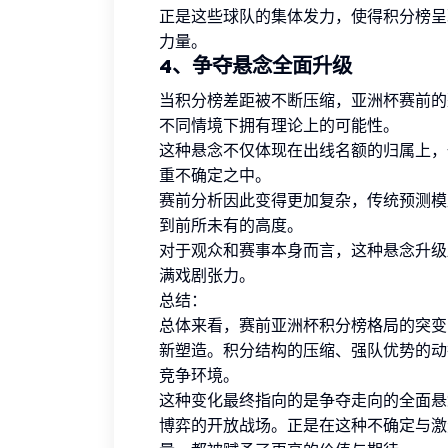
正是这些球队的集体发力，使得积分榜呈
力量。
4、争夺悬念全面升级
当积分榜差距被不断压缩，亚洲杯赛前的
不同情境下拥有理论上的可能性。
这种悬念不仅体现在出线名额的归属上，
重不确定之中。
赛前分析因此变得更加复杂，传统预测模
到前所未有的高度。
对于观众和赛事本身而言，这种悬念升级
满戏剧张力。
总结：
总体来看，赛前亚洲杯积分榜格局的突变
新塑造。积分结构的压缩、强队优势的动
竞争环境。
这种变化最终指向的是争夺走向的全面悬
博弈的开放战场。正是在这种不确定与激