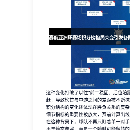
这种变化打破了以往“前二稳固、后位陪
赶，导致榜首与中游之间的差距被不断抹
积分结构的变化还体现在胜负关系的复杂
细节指标的重要性被放大，赛前计算出线
在这种背景下，球队不再只盯着单一对手
再是静态参照，而是一个随时可能翻转的