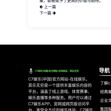
量，都被赋予了更高的价值与期待。
上一篇
下一篇
导航
C7娱乐(中国)官方网站-在线娱乐，
了解c
其乐无穷是一个提供丰富娱乐内容的
平台，涵盖了线上游戏、体育赛事、
经典
娱乐直播等多种服务。用户可以通过
企业
C7娱乐APP、官网或网页版访问平
集团
台，享受全方位的娱乐体验。C7娱乐