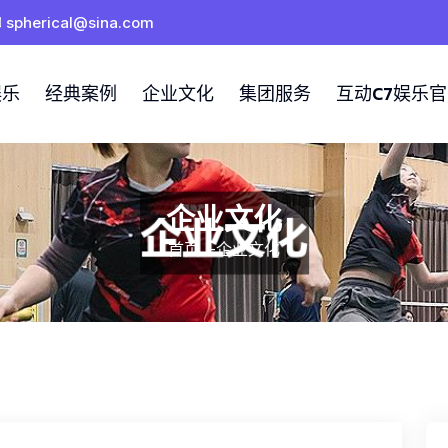
spherical@sina.com
娱乐
经典案例
企业文化
集团服务
互动c7娱乐
企业文化
首页
-
企业文化