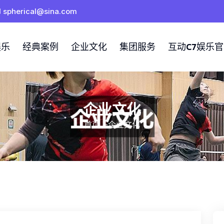
spherical@sina.com
娱乐
经典案例
企业文化
集团服务
互动c7娱乐
企业文化
首页
-
企业文化