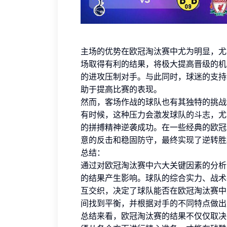
主场的优势在欧冠淘汰赛中尤为明显，尤
场取得有利的结果，将极大提高晋级的机
的进攻压制对手。与此同时，球迷的支持
助于提高比赛的表现。
然而，客场作战的球队也有其独特的挑战
有时候，这种压力会激发球队的斗志，尤
的拼搏精神逆袭成功。在一些经典的欧冠
意的反击和稳固防守，最终实现了逆转胜
总结：
通过对欧冠淘汰赛中六大关键因素的分析
的结果产生影响。球队的综合实力、战术
互交织，决定了球队能否在欧冠淘汰赛中
间找到平衡，并根据对手的不同特点做出
总结来看，欧冠淘汰赛的结果不仅仅取决