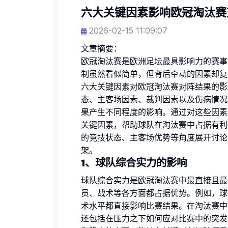
六大关键因素影响欧冠淘汰赛
2026-02-15 11:09:07
文章摘要：
欧冠淘汰赛是欧洲足坛最具影响力的赛事
制虽然看似简单，但背后牵动的因素却复
六大关键因素对欧冠淘汰赛对阵结果的影
态、主客场因素、裁判因素以及伤病情况
果产生不同程度的影响。通过对这些因素
关键因素，帮助球队在淘汰赛中占据有利
的竞技状态、主客场优势等角度展开讨论
架。
1、球队综合实力的影响
球队综合实力是欧冠淘汰赛中最直接且最
员、战术等各方面都占据优势。例如，球
术水平都直接影响比赛结果。在淘汰赛中
还包括在压力之下如何应对比赛中的突发