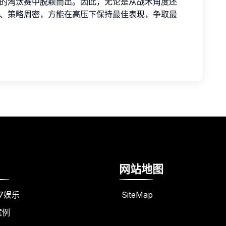
的淘汰赛中脱颖而出。因此，无论是从战术角度还
、策略周密，方能在高压下保持最佳表现，争取最
网站地图
7娱乐
SiteMap
案例