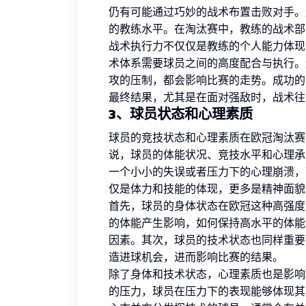
仍有可能通过巧妙的战术布置击败对手。
的教练水平。在淘汰赛中，教练的战术部
战术执行力不仅仅是教练的个人能力体现
术体系需要球员之间的高度配合与执行。
攻的压制，都会影响比赛的走势。成功的
最终结果，尤其是在面对强敌时，战术往
3、球员状态和心理素质
球员的竞技状态和心理素质在欧冠淘汰赛
说，球员的体能状况、竞技水平和心理承
一个小小的失误或者压力下的心理崩溃，
仅是体力和技能的体现，更多是精神面貌
首先，球员的身体状态在欧冠这种高强度
的体能产生影响，如何保持高水平的体能
因素。其次，球员的技术状态也同样重要
造进球机会，进而影响比赛的结果。
除了身体和技术状态，心理素质也是影响
的压力，球员在压力下的表现能够体现其