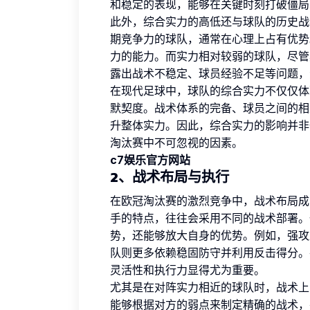
和稳定的表现，能够在关键时刻打破僵局
此外，综合实力的高低还与球队的历史战
期竞争力的球队，通常在心理上占有优势
力的能力。而实力相对较弱的球队，尽管
露出战术不稳定、球员经验不足等问题，
在现代足球中，球队的综合实力不仅仅体
默契度。战术体系的完备、球员之间的相
升整体实力。因此，综合实力的影响并非
淘汰赛中不可忽视的因素。
c7娱乐官方网站
2、战术布局与执行
在欧冠淘汰赛的激烈竞争中，战术布局成
手的特点，往往会采用不同的战术部署。
势，还能够放大自身的优势。例如，强攻
队则更多依赖稳固防守并利用反击得分。
灵活性和执行力显得尤为重要。
尤其是在对阵实力相近的球队时，战术上
能够根据对方的弱点来制定精确的战术，