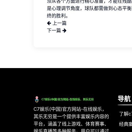
须从各个方面进行精心准备，才能在残酷
是心理调节角度，球队都需做到心态平衡
终的胜利。
上一篇
下一篇
导航
C7娱乐(中国)官方网站-在线娱乐，
了解c
其乐无穷是一个提供丰富娱乐内容的
平台，涵盖了线上游戏、体育赛事、
经典
娱乐直播等多种服务。用户可以通过