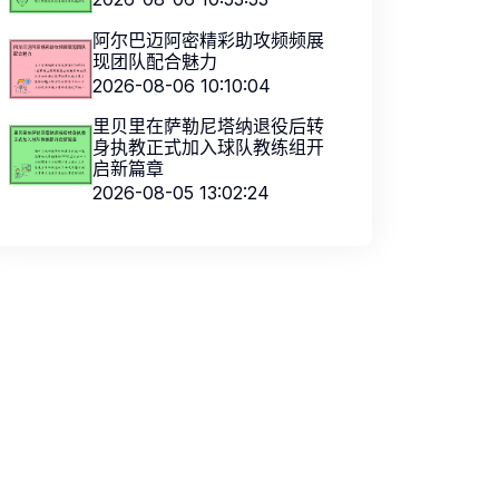
阿尔巴迈阿密精彩助攻频频展
现团队配合魅力
2026-08-06 10:10:04
里贝里在萨勒尼塔纳退役后转
身执教正式加入球队教练组开
启新篇章
2026-08-05 13:02:24