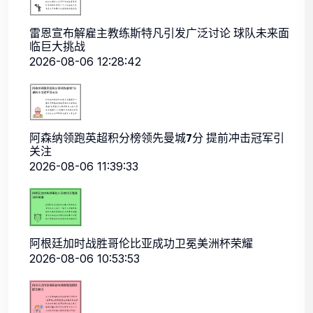
雷恩宣布解雇主教练斯特凡引发广泛讨论 球队未来面
临巨大挑战
2026-08-06 12:28:42
阿森纳领跑英超积分榜领先曼城7分 提前冲击冠军引
关注
2026-08-06 11:39:33
阿根廷加时战胜哥伦比亚成功卫冕美洲杯荣耀
2026-08-06 10:53:53