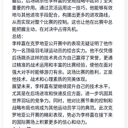
最后，后场跳杀在李梓嘉的全局战略中起到了至关
重要的作用。通过灵活运用这一技巧，他能够有效
地与其他进攻手段配合，构建出更多的进攻路线，
从而实现对整个比赛的控制。这也让他在比赛中总
能把握主动，在对决中占得先机。
总结：
李梓嘉在克罗地亚公开赛中的表现无疑证明了他作
为一名顶级羽毛球运动员的综合实力。他不仅凭借
后场跳杀这样的技术亮点为自己赢得了荣誉，更通
过精准的战术运用和丰富的比赛经验，使他在面对
强大对手时能够游刃有余。这场比赛的胜利，正是
他技术、战术和心理素质的完美体现。
展望未来，李梓嘉有望继续提升自己的技术水平，
尤其是在后场进攻和快速反应方面，进一步巩固其
世界羽坛的竞争力。同时，他对比赛节奏的控制和
战略布局也将成为其他运动员学习的典范。此次克
罗地亚公开赛的精彩表现，势必为李梓嘉在接下来
的国际赛场上积累更多的信心和动力。