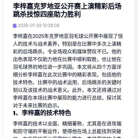
李梓嘉克罗地亚公开赛上演精彩后场
跳杀技惊四座助力胜利
2026-01-29 10:28:08
李梓嘉在2025年克罗地亚羽毛球公开赛中展现了惊
人的技术与战术素养，特别是在比赛中多次上演精
彩的后场跳杀，令全场观众和媒体赞叹不已。他的
出色表现不仅助力他在比赛中顺利取胜，也让他在
羽毛球界的地位进一步巩固。本文将从四个方面详
细分析李梓嘉在此次比赛中的精彩表现，包括他的
技术特色、比赛中的战术运用、后场跳杀的关键时
刻以及该技术的战术意义。此外，本文还将通过对
李梓嘉在本场比赛中展现的能力进行总结，探讨其
对于未来比赛的启示。
1、李梓嘉的技术特色
李梓嘉的技术以全面、精细著称，尤其是在进攻端
和防守端的平衡运作，使得他在场上总能找到突破