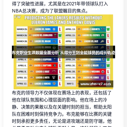
得了突破性进展，尤其是在2021年带领球队打入
NBA总决赛，成为了联盟瞩目的焦点。
布克的领导力不仅体现在赛场上的表现，还包括了
他在球队氛围和心理层面的影响。他在场上的冷
静、决策的果敢以及在关键时刻的担当，帮助太阳
队在困难时刻保持竞争力。布克能够在比赛的关键
时刻承担更多责任，无论是进攻端还是防守端，他