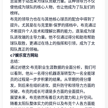
总是勇于站出来为球队贡献力量。这种领导力不仅
使他成为球队的核心人物，也让他成为了队友们的
榜样。
布克的领导力也在与其他核心球员的配合中得到了
提升。尤其是在与克里斯·保罗的搭档中，布克通过
不断提升个人技术和理解比赛的能力，逐渐成为球
队进攻端的主导力量。他不仅通过得分和助攻帮助
球队取胜，更通过在场上的指挥和引领，成为了太
阳队真正的领袖。
c7娱乐官方网站
总结：
通过对德文·布克职业生涯数据的全面分析，我们可
以看到，他从一名得分机器逐渐转型为一名全能球
员的过程是一步步积累的结果。从早期的得分爆
发，到后来在组织进攻、提升防守和领导力方面的
突破，布克的成长可谓是多方面的全面提升。
展望未来，布克依然有着巨大的潜力和上升空间。
随着太阳队整体实力的提升以及布克个人各方面能