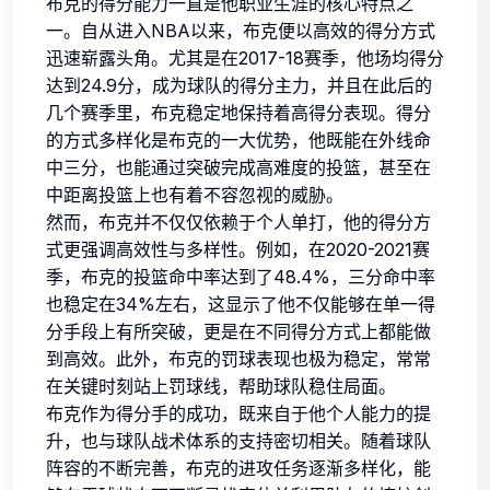
布克的得分能力一直是他职业生涯的核心特点之
一。自从进入NBA以来，布克便以高效的得分方式
迅速崭露头角。尤其是在2017-18赛季，他场均得分
达到24.9分，成为球队的得分主力，并且在此后的
几个赛季里，布克稳定地保持着高得分表现。得分
的方式多样化是布克的一大优势，他既能在外线命
中三分，也能通过突破完成高难度的投篮，甚至在
中距离投篮上也有着不容忽视的威胁。
然而，布克并不仅仅依赖于个人单打，他的得分方
式更强调高效性与多样性。例如，在2020-2021赛
季，布克的投篮命中率达到了48.4%，三分命中率
也稳定在34%左右，这显示了他不仅能够在单一得
分手段上有所突破，更是在不同得分方式上都能做
到高效。此外，布克的罚球表现也极为稳定，常常
在关键时刻站上罚球线，帮助球队稳住局面。
布克作为得分手的成功，既来自于他个人能力的提
升，也与球队战术体系的支持密切相关。随着球队
阵容的不断完善，布克的进攻任务逐渐多样化，能