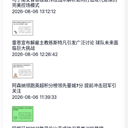
完美控场模式
2026-08-06 13:12:12
雷恩宣布解雇主教练斯特凡引发广泛讨论 球队未来面
临巨大挑战
2026-08-06 12:28:42
阿森纳领跑英超积分榜领先曼城7分 提前冲击冠军引
关注
2026-08-06 11:39:33