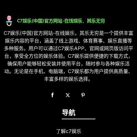
C7娱乐(中国)官方网站-在线娱乐，其乐无穷是一个提供丰富
娱乐内容的平台，涵盖了线上游戏、体育赛事、娱乐直播等
多种服务。用户可以通过C7娱乐APP、官网或网页版访问平
台，享受全方位的娱乐体验。C7娱乐提供便捷的下载方式，
确保用户能够轻松安装并使用平台，随时参与各种娱乐活
动。无论是在手机、电脑端，C7娱乐都为用户提供高质量、
丰富多样的娱乐选择。
导航
了解c7娱乐