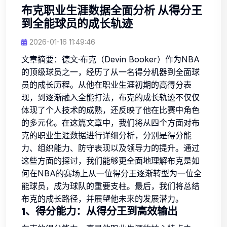
布克职业生涯数据全面分析 从得分王
到全能球员的成长轨迹
2026-01-16 11:49:46
文章摘要：德文·布克（Devin Booker）作为NBA
的顶级球员之一，经历了从一名得分机器到全面球
员的成长历程。从他在职业生涯初期的高得分表
现，到逐渐融入全能打法，布克的成长轨迹不仅仅
体现了个人技术的成熟，还反映了他在比赛中角色
的多元化。在这篇文章中，我们将从四个方面对布
克的职业生涯数据进行详细分析，分别是得分能
力、组织能力、防守表现以及领导力的提升。通过
这些方面的探讨，我们能够更全面地理解布克是如
何在NBA的赛场上从一位得分王逐渐转型为一位全
能球员，成为球队的重要支柱。最后，我们将总结
布克的成长路径，并展望他未来的发展潜力。
1、得分能力：从得分王到高效输出