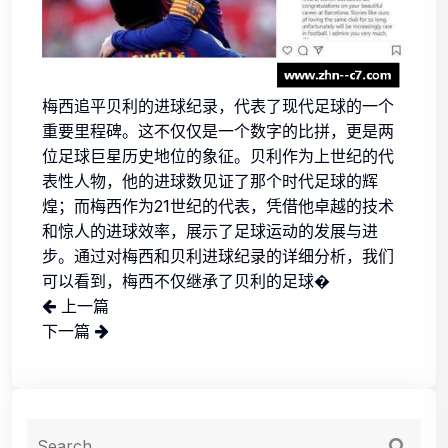
梅西追平贝利的进球纪录，代表了现代足球的一个
重要里程碑。这不仅仅是一个数字的比拼，更是两
位足球巨星历史地位的象征。贝利作为上世纪的代
表性人物，他的进球数见证了那个时代足球的辉
煌；而梅西作为21世纪的代表，凭借他卓越的技术
和惊人的进球效率，展示了足球运动的发展与进
步。通过对梅西和贝利进球纪录的详细分析，我们
可以看到，梅西不仅继承了贝利的足球�
上一篇
下一篇