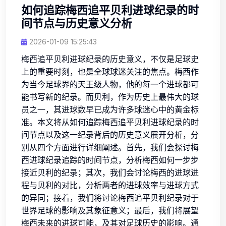
如何追踪梅西追平贝利进球纪录的时
间节点与历史意义分析
2026-01-09 15:25:43
梅西追平贝利进球纪录的历史意义，不仅是足球史
上的重要时刻，也是全球球迷关注的焦点。梅西作
为当今足球界的天王级人物，他的每一个进球都可
能书写新的纪录。而贝利，作为历史上最伟大的球
员之一，其进球数早已成为许多球迷心中的黄金标
准。本文将从如何追踪梅西追平贝利进球纪录的时
间节点以及这一纪录背后的历史意义展开分析，分
别从四个方面进行详细阐述。首先，我们会探讨梅
西进球纪录追踪的时间节点，分析梅西如何一步步
接近贝利的纪录；其次，我们会讨论梅西的进球进
程与贝利的对比，分析两者的进球效率与进球方式
的异同；接着，我们将讨论梅西追平贝利纪录对于
世界足球的影响及其象征意义；最后，我们将展望
梅西未来的进球可能，及其对足球历史的影响。通