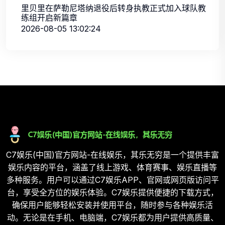
里贝里在萨勒尼塔纳退役后转身执教正式加入球队教
练组开启新篇章
2026-08-05 13:02:24
C7娱乐(中国)官方网站-在线娱乐，其乐无穷是一个提供丰富
娱乐内容的平台，涵盖了线上游戏、体育赛事、娱乐直播等
多种服务。用户可以通过C7娱乐APP、官网或网页版访问平
台，享受全方位的娱乐体验。C7娱乐提供便捷的下载方式，
确保用户能够轻松安装并使用平台，随时参与各种娱乐活
动。无论是在手机、电脑端，C7娱乐都为用户提供高质量、