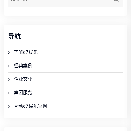
导航
了解c7娱乐
经典案例
企业文化
集团服务
互动c7娱乐官网