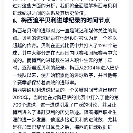
过对这些方面的分析，我们将全面理解梅西与贝利
进球纪录之间的关系及其历史价值。
1、梅西追平贝利进球纪录的时间节点
梅西与贝利的进球对比一直是球迷和媒体关注的焦
点。贝利的进球纪录在他退役时被认为是一个难以
超越的传奇。贝利在正式比赛中共打入了1281个进
球，其中大部分是在巴西国内联赛和国际赛事中完
成的。而梅西的进球数在进入职业生涯的第十年
时，逐渐逼近贝利的纪录。梅西从2004年进入巴萨
一线队以来，便开始积累他的进球数字，并且他每
个赛季都保持着高效的进球率。
梅西突破贝利进球纪录的一个关键时间节点出现在
2020年，当时他在对阵巴萨的比赛中打入了他的第
700个进球，这一进球引发了广泛的讨论，并且让
梅西进入了追赶贝利的历史轨迹。随着梅西职业生
涯的进一步发展，他逐步接近贝利的进球数，尤其
是在加盟巴黎圣日耳曼之后，梅西的进球数据进一