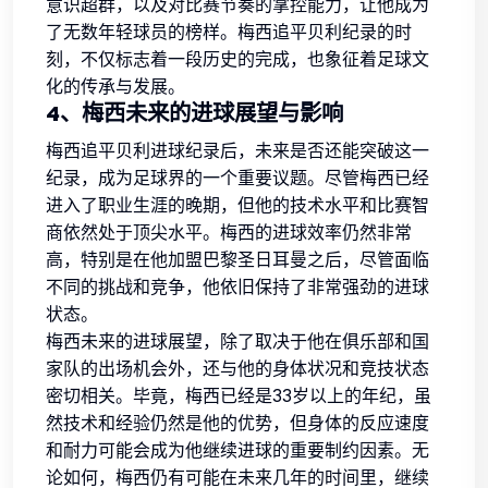
意识超群，以及对比赛节奏的掌控能力，让他成为
了无数年轻球员的榜样。梅西追平贝利纪录的时
刻，不仅标志着一段历史的完成，也象征着足球文
化的传承与发展。
4、梅西未来的进球展望与影响
梅西追平贝利进球纪录后，未来是否还能突破这一
纪录，成为足球界的一个重要议题。尽管梅西已经
进入了职业生涯的晚期，但他的技术水平和比赛智
商依然处于顶尖水平。梅西的进球效率仍然非常
高，特别是在他加盟巴黎圣日耳曼之后，尽管面临
不同的挑战和竞争，他依旧保持了非常强劲的进球
状态。
梅西未来的进球展望，除了取决于他在俱乐部和国
家队的出场机会外，还与他的身体状况和竞技状态
密切相关。毕竟，梅西已经是33岁以上的年纪，虽
然技术和经验仍然是他的优势，但身体的反应速度
和耐力可能会成为他继续进球的重要制约因素。无
论如何，梅西仍有可能在未来几年的时间里，继续