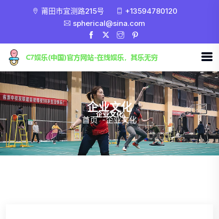
莆田市宜测路215号
+13594780120
spherical@sina.com
企业文化
首页
-
企业文化