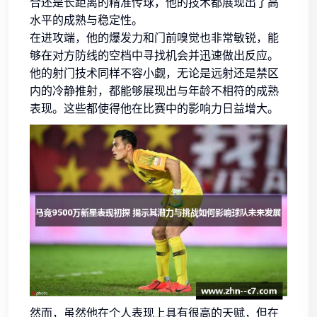
合还是长距离的精准传球，他的技术都展现出了高
水平的成熟与稳定性。
在进攻端，他的爆发力和门前嗅觉也非常敏锐，能
够在对方防线的空档中寻找机会并迅速做出反应。
他的射门技术同样不容小觑，无论是远射还是禁区
内的冷静推射，都能够展现出与年龄不相符的成熟
表现。这些都使得他在比赛中的影响力日益增大。
然而，虽然他在个人表现上具有很高的天赋，但在