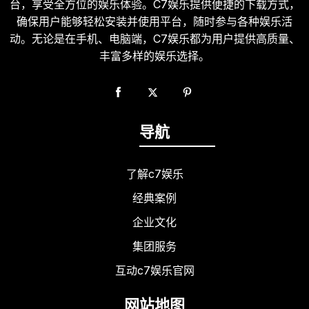
台，享受全方位的娱乐体验。C7娱乐提供便捷的下载方式，
确保用户能够轻松安装并使用平台，随时参与各种娱乐活
动。无论是在手机、电脑端，C7娱乐都为用户提供高质量、
丰富多样的娱乐选择。
导航
了解c7娱乐
经典案例
企业文化
集团服务
互动c7娱乐官网
网站地图