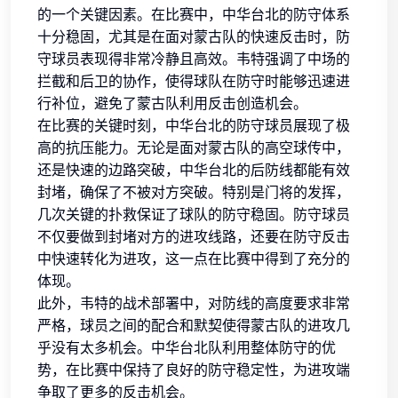
的一个关键因素。在比赛中，中华台北的防守体系
十分稳固，尤其是在面对蒙古队的快速反击时，防
守球员表现得非常冷静且高效。韦特强调了中场的
拦截和后卫的协作，使得球队在防守时能够迅速进
行补位，避免了蒙古队利用反击创造机会。
在比赛的关键时刻，中华台北的防守球员展现了极
高的抗压能力。无论是面对蒙古队的高空球传中，
还是快速的边路突破，中华台北的后防线都能有效
封堵，确保了不被对方突破。特别是门将的发挥，
几次关键的扑救保证了球队的防守稳固。防守球员
不仅要做到封堵对方的进攻线路，还要在防守反击
中快速转化为进攻，这一点在比赛中得到了充分的
体现。
此外，韦特的战术部署中，对防线的高度要求非常
严格，球员之间的配合和默契使得蒙古队的进攻几
乎没有太多机会。中华台北队利用整体防守的优
势，在比赛中保持了良好的防守稳定性，为进攻端
争取了更多的反击机会。