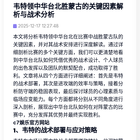
韦特领中华台北胜蒙古的关键因素解
析与战术分析
2025-12-17 12:27:48
本文将分析韦特领中华台北在比赛中战胜蒙古队的
关键因素，并对其战术安排进行深度解读。通过详
细剖析比赛的多个关键方面，我们可以更清楚地看
到中华台北队如何凭借优秀的战术设计、个人球员
的出色发挥以及团队的默契配合，成功取得了胜
利。文章将从四个方面进行详细阐述：首先是韦特
的战术部署，其次是进攻端的效率与策略，接着分
析防守端的稳固表现，最后探讨球员的心理素质与
临场应变能力。每个方面都将分别从不同角度进行
深入剖析，展现出中华台北队如何在对阵蒙古的比
赛中，充分发挥其优势并最终实现胜利。
c7娱乐官方网站
1、韦特的战术部署与应对策略