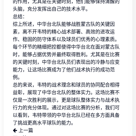
的作用，尤其是在关键时刻，他们能够保持清醒的
头脑，充分发挥出自己的技术水平。
总结：
综上所述，中华台北队能够战胜蒙古队的关键因
素，离不开韦特的精心战术部署、高效的进攻运
作、稳固的防守体系以及球员们优秀的心理素质。
每个环节的精细把控都使得中华台北在面对蒙古队
时，能够占据优势并最终取得胜利。尤其是在比赛
的关键时刻，中华台北队员们表现出的冷静与应变
能力，让这场比赛成为了他们战术执行的成功范
例。
总的来说，韦特的战术理念和球员的协同配合相得
益彰，展现了中华台北队的整体实力。这场比赛不
仅是一次胜利的展示，更是球队整体实力与战术执
行力的充分体现。通过对这场比赛的分析，我们可
以看到，韦特带领的中华台北队已经在多方面具备
了挑战更高水平球队的能力。
上一篇