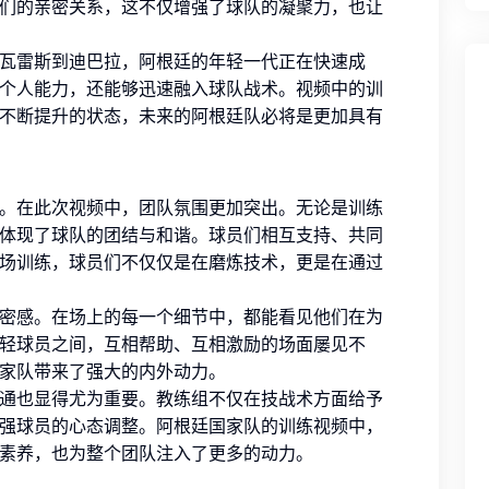
们的亲密关系，这不仅增强了球队的凝聚力，也让
瓦雷斯到迪巴拉，阿根廷的年轻一代正在快速成
个人能力，还能够迅速融入球队战术。视频中的训
不断提升的状态，未来的阿根廷队必将是更加具有
。在此次视频中，团队氛围更加突出。无论是训练
体现了球队的团结与和谐。球员们相互支持、共同
场训练，球员们不仅仅是在磨炼技术，更是在通过
密感。在场上的每一个细节中，都能看见他们在为
轻球员之间，互相帮助、互相激励的场面屡见不
家队带来了强大的内外动力。
通也显得尤为重要。教练组不仅在技战术方面给予
强球员的心态调整。阿根廷国家队的训练视频中，
素养，也为整个团队注入了更多的动力。