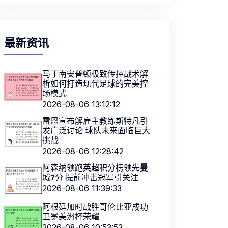
最新资讯
马丁南安普顿极致传控战术解
析如何打造现代足球的完美控
场模式
2026-08-06 13:12:12
雷恩宣布解雇主教练斯特凡引
发广泛讨论 球队未来面临巨大
挑战
2026-08-06 12:28:42
阿森纳领跑英超积分榜领先曼
城7分 提前冲击冠军引关注
2026-08-06 11:39:33
阿根廷加时战胜哥伦比亚成功
卫冕美洲杯荣耀
2026-08-06 10:53:53