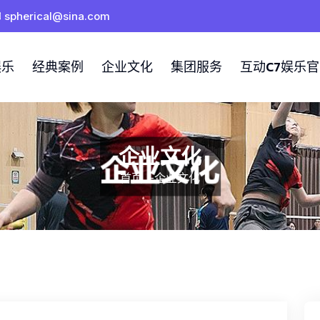
spherical@sina.com
娱乐
经典案例
企业文化
集团服务
互动c7娱乐
企业文化
首页
-
企业文化