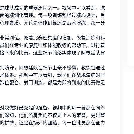
是球队成功的重要原因之一。视频中可以看到，球
面的精细化管理。每一项训练都经过精心设计，旨
心理素质。无论是体能训练还是战术演练，都十分
非常到位。随着比赛密集度的增加，恢复训练和科
员们在专业的康复师和体能教练的帮助下，进行着
接下来的比赛。这些细节的落实体现了阿根廷队背
到防守，阿根廷队在细节上毫不松懈。教练组通过
术体系。视频中可以看到，球员们在战术演练时非
跑位配合、射门训练，都是为即将到来的比赛做足
对决做好最充足的准备。视频中的每一幕都在向外
们深知，他们所肩负的不仅是个人的荣誉，更是整
的拼搏，还是在场外的团结，每一位球员都在全力