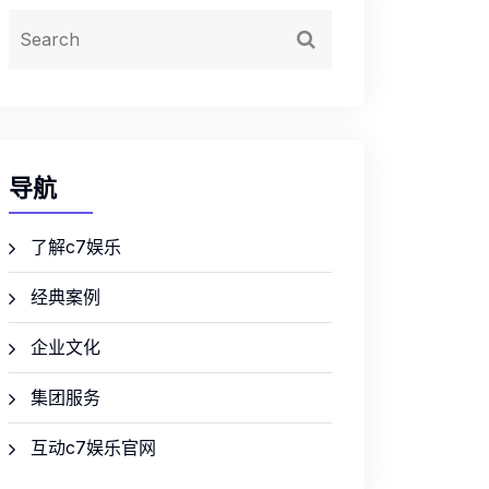
导航
了解c7娱乐
经典案例
企业文化
集团服务
互动c7娱乐官网