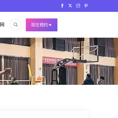
官网
现在预约