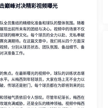
击巅峰对决精彩视频曝光
队全员集结的精细化准备和球队的整体氛围。随着
展现出前所未有的团结与决心。视频中的场景不仅
足球的精神文化。每个球员的全力以赴、无私奉献
赛充满期待。在这篇文章中，我们将从四个方面深
视频，分别从球员状态、团队氛围、备战细节、备
对决准备工作。
的焦点。在最新曝光的视频中，球队的训练状态堪
水平。从梅西到年轻球员，大家在场上无不全力以
破、传球还是射门，每个球员都在为即将到来的比
和领袖气质依旧令人惊叹。尽管年纪渐长，梅西在
攻端充满威胁，还是全队的精神领袖。视频中梅西