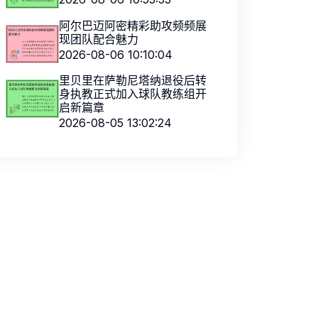
阿尔巴迈阿密精彩助攻频频展
现团队配合魅力
2026-08-06 10:10:04
里贝里在萨勒尼塔纳退役后转
身执教正式加入球队教练组开
启新篇章
2026-08-05 13:02:24