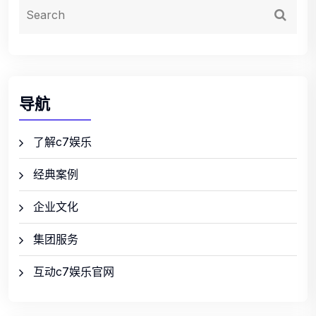
导航
了解c7娱乐
经典案例
企业文化
集团服务
互动c7娱乐官网