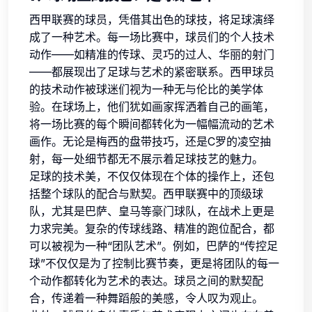
西甲联赛的球员，凭借其出色的球技，将足球演绎
成了一种艺术。每一场比赛中，球员们的个人技术
动作——如精准的传球、灵巧的过人、华丽的射门
——都展现出了足球与艺术的紧密联系。西甲球员
的技术动作被球迷们视为一种无与伦比的美学体
验。在球场上，他们犹如画家挥洒着自己的画笔，
将一场比赛的每个瞬间都转化为一幅幅流动的艺术
画作。无论是梅西的盘带技巧，还是C罗的凌空抽
射，每一处细节都无不展示着足球技艺的魅力。
足球的技术美，不仅仅体现在个体的操作上，还包
括整个球队的配合与默契。西甲联赛中的顶级球
队，尤其是巴萨、皇马等豪门球队，在战术上更是
力求完美。复杂的传球线路、精准的跑位配合，都
可以被视为一种“团队艺术”。例如，巴萨的“传控足
球”不仅仅是为了控制比赛节奏，更是将团队的每一
个动作都转化为艺术的表达。球员之间的默契配
合，传递着一种舞蹈般的美感，令人叹为观止。