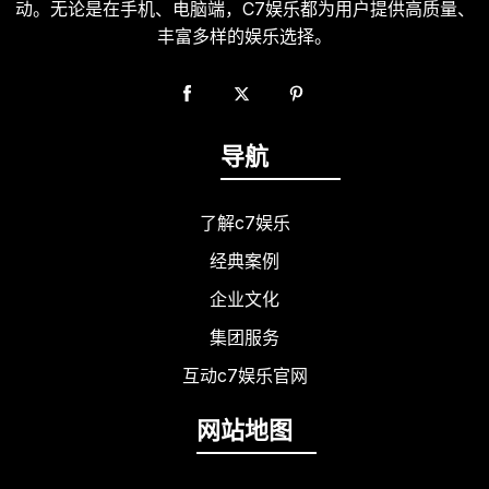
动。无论是在手机、电脑端，C7娱乐都为用户提供高质量、
丰富多样的娱乐选择。
导航
了解c7娱乐
经典案例
企业文化
集团服务
互动c7娱乐官网
网站地图