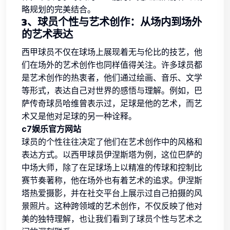
略规划的完美结合。
3、球员个性与艺术创作：从场内到场外
的艺术表达
西甲球员不仅在球场上展现着无与伦比的技艺，他
们在场外的艺术创作也同样值得关注。许多球员都
是艺术创作的热衷者，他们通过绘画、音乐、文学
等形式，表达自己对世界的感悟与理解。例如，巴
萨传奇球员哈维曾表示过，足球是他的艺术，而艺
术又是他对足球的另一种诠释。
c7娱乐官方网站
球员的个性往往决定了他们在艺术创作中的风格和
表达方式。以西甲球员伊涅斯塔为例，这位巴萨的
中场大师，除了在足球场上以精准的传球和控制比
赛节奏著称，他在场外也有着艺术的追求。伊涅斯
塔热爱摄影，并在社交平台上展示过自己拍摄的风
景照片。这种跨领域的艺术创作，不仅反映了他对
美的独特理解，也让我们看到了球员个性与艺术之