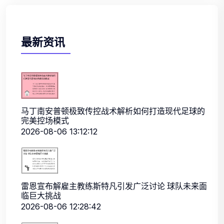
最新资讯
马丁南安普顿极致传控战术解析如何打造现代足球的
完美控场模式
2026-08-06 13:12:12
雷恩宣布解雇主教练斯特凡引发广泛讨论 球队未来面
临巨大挑战
2026-08-06 12:28:42