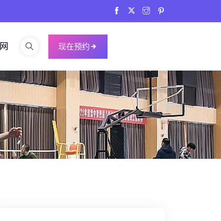
官网
现在预约