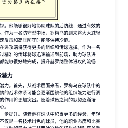
视。他能够很好地协助球队的后防线，通过有效的
。作为一名防守型中场，罗梅乌的到来将大大减轻
速反击和高压防守时能够保持冷静。
在进攻端将获得更多的组织和传球选择。作为一名
过精准的传球将球迅速输送到前场，助力球队进
都能够很好地完成，提升赫罗纳整体进攻的流畅
与潜力
潜力。首先，从战术层面来看，罗梅乌在球队中的
纳的战术体系可能会逐渐围绕他的组织能力进行调
的作用将更加突出。随着球员之间的默契逐渐培
心。
一步提升。随着他在球队中积累更多的经验，年轻
不仅是一名技术出色的球员，他的职业态度和比赛