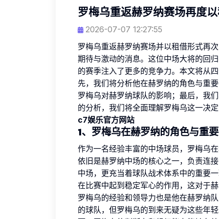
罗梅乌重返赫罗纳赛场再度以
2026-07-07 12:27:55
罗梅乌重返赫罗纳赛场并以租借形式再次
期待与激动的消息。这位中场大将的回归
的赛季注入了更多的竞争力。本文将从四
先，我们将分析他在赫罗纳的角色与重要
罗梅乌对赫罗纳球队的影响；最后，我们
的分析，我们将全面理解罗梅乌这一决定
c7娱乐官方网站
1、罗梅乌在赫罗纳的角色与重要
作为一名经验丰富的中场球员，罗梅乌在
依旧是赫罗纳中场的核心之一，负责连接
中场，更充当着球队战术体系中的重要一
在比赛中起到稳定军心的作用，这对于赫
罗梅乌的经验和领导力也是他在赫罗纳队
的球队，但罗梅乌的到来无疑为这些年轻