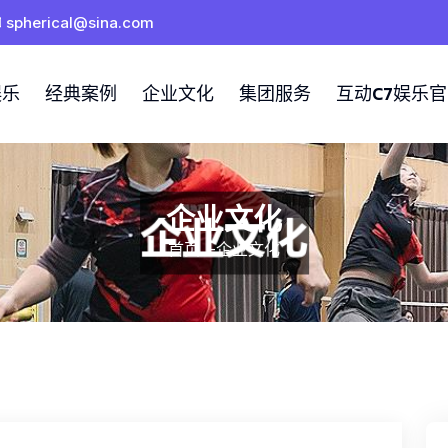
spherical@sina.com
娱乐
经典案例
企业文化
集团服务
互动c7娱乐
企业文化
首页
-
企业文化