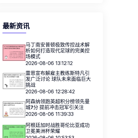
最新资讯
马丁南安普顿极致传控战术解
析如何打造现代足球的完美控
场模式
2026-08-06 13:12:12
雷恩宣布解雇主教练斯特凡引
发广泛讨论 球队未来面临巨大
挑战
2026-08-06 12:28:42
阿森纳领跑英超积分榜领先曼
城7分 提前冲击冠军引关注
2026-08-06 11:39:33
阿根廷加时战胜哥伦比亚成功
卫冕美洲杯荣耀
2026-08-06 10:53:53