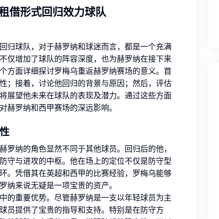
租借形式回归效力球队
回归球队，对于赫罗纳和球迷而言，都是一个充满
不仅增加了球队的阵容深度，也为赫罗纳在接下来
个方面详细探讨罗梅乌重返赫罗纳赛场的意义。首
性；接着，讨论他回归的背景与原因；然后，评估
将展望他未来在球队的表现及潜力。通过这些方面
对赫罗纳和西甲赛场的深远影响。
性
赫罗纳的角色显然不同于其他球员。回归后的他，
防守与进攻的中枢。他在场上的定位不仅是防守型
环。凭借其在英超和西甲的比赛经验，罗梅乌能够
罗纳来说无疑是一项宝贵的资产。
中的重要优势。尽管赫罗纳是一支以年轻球员为主
球员提供了宝贵的指导和支持。特别是在防守方