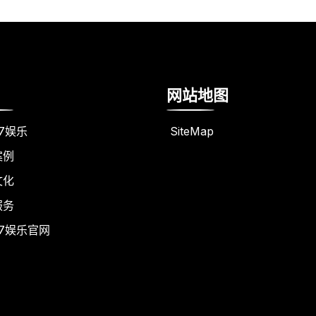
网站地图
7娱乐
SiteMap
案例
文化
服务
7娱乐官网