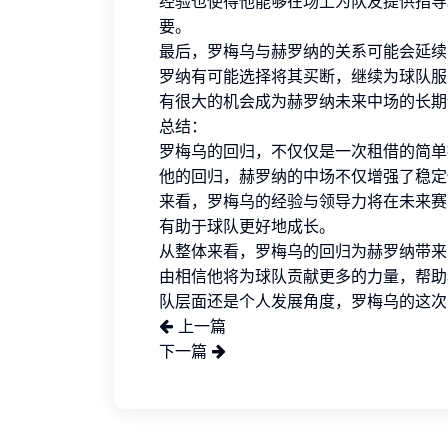
经验也使得他能够在场上为队友提供指导
要。
最后，罗梅乌与赫罗纳的关系可能会延续
罗纳有可能选择将其买断，继续为球队服
有很大的机会成为赫罗纳未来中场的长期
总结：
罗梅乌的回归，不仅仅是一次租借的简单
他的回归，赫罗纳的中场不仅增强了稳定
来看，罗梅乌的经验与领导力将在未来赛
有助于球队更好地成长。
从整体来看，罗梅乌的回归为赫罗纳带来
由相信他将为球队贡献更多的力量，帮助
队层面还是个人发展角度，罗梅乌的这次
上一篇
下一篇