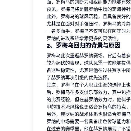
面，罗梅乌的判断力和组织能力能够有效
预见，罗梅乌将是赫罗纳中场的定海神针
此外，罗梅乌的球风沉稳，且具备良好的
尤其是在面对对手强压时，罗梅乌的冷静
一名多面手，罗梅乌不仅可以在防守时为
罗纳的进攻系统增添更多的灵活性。
2、罗梅乌回归的背景与原因
罗梅乌此次重返赫罗纳赛场，背后有着多
较为起伏的表现，球队急需一位能够提供
备这种稳定性，尤其是他在过往赛季中所
了赫罗纳再次引援的优先选择。
其次，罗梅乌在个人职业生涯的选择上也
后，罗梅乌在多支俱乐部效力，其中包括
的比赛经验，但在赫罗纳效力时，他似乎
甲的技术流风格也更适合罗梅乌的特点，
另外，赫罗纳的战术体系也很适合罗梅乌
罗纳的中场需要一名具备出色传球能力和
在过去的赛季里，他在赫罗纳展现了不错