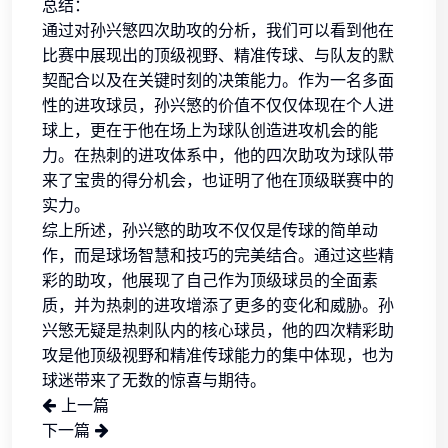
总结：
通过对孙兴慜四次助攻的分析，我们可以看到他在
比赛中展现出的顶级视野、精准传球、与队友的默
契配合以及在关键时刻的决策能力。作为一名多面
性的进攻球员，孙兴慜的价值不仅仅体现在个人进
球上，更在于他在场上为球队创造进攻机会的能
力。在热刺的进攻体系中，他的四次助攻为球队带
来了宝贵的得分机会，也证明了他在顶级联赛中的
实力。
综上所述，孙兴慜的助攻不仅仅是传球的简单动
作，而是球场智慧和技巧的完美结合。通过这些精
彩的助攻，他展现了自己作为顶级球员的全面素
质，并为热刺的进攻增添了更多的变化和威胁。孙
兴慜无疑是热刺队内的核心球员，他的四次精彩助
攻是他顶级视野和精准传球能力的集中体现，也为
球迷带来了无数的惊喜与期待。
上一篇
下一篇