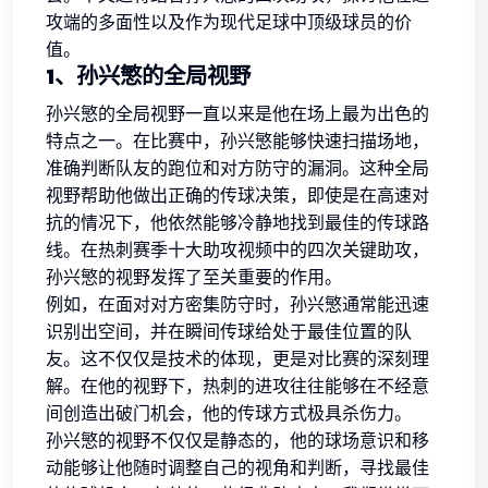
攻端的多面性以及作为现代足球中顶级球员的价
值。
1、孙兴慜的全局视野
孙兴慜的全局视野一直以来是他在场上最为出色的
特点之一。在比赛中，孙兴慜能够快速扫描场地，
准确判断队友的跑位和对方防守的漏洞。这种全局
视野帮助他做出正确的传球决策，即使是在高速对
抗的情况下，他依然能够冷静地找到最佳的传球路
线。在热刺赛季十大助攻视频中的四次关键助攻，
孙兴慜的视野发挥了至关重要的作用。
例如，在面对对方密集防守时，孙兴慜通常能迅速
识别出空间，并在瞬间传球给处于最佳位置的队
友。这不仅仅是技术的体现，更是对比赛的深刻理
解。在他的视野下，热刺的进攻往往能够在不经意
间创造出破门机会，他的传球方式极具杀伤力。
孙兴慜的视野不仅仅是静态的，他的球场意识和移
动能够让他随时调整自己的视角和判断，寻找最佳