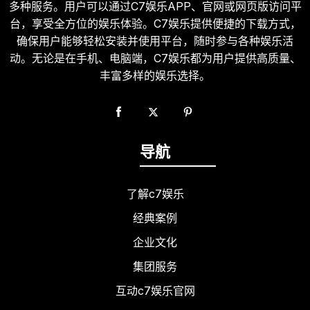
多种服务。用户可以通过C7娱乐APP、官网或网页版访问平
台，享受全方位的娱乐体验。C7娱乐提供便捷的下载方式，
确保用户能够轻松安装并使用平台，随时参与各种娱乐活
动。无论是在手机、电脑端，C7娱乐都为用户提供高质量、
丰富多样的娱乐选择。
导航
了解c7娱乐
经典案例
企业文化
集团服务
互动c7娱乐官网