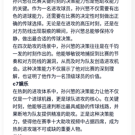
孙兴慜在比赛关键时刻的决策能力也是他助攻能力
的关键。作为一名进攻球员，孙兴慜不仅需要有出
色的进球能力，还需要在比赛的决定性时刻做出正
确的传球选择。无论是在进攻的高压时刻，还是在
对方防线出现裂痕的瞬间，孙兴慜总能够保持冷
静，做出最合适的传球决策。
在四次助攻的场景中，孙兴慜的决策往往是在千钧
一发的时刻作出的。他能够敏锐地捕捉到比赛的节
奏和对方防线的漏洞，从而及时为队友创造进攻机
会。这种决策能力不仅展示了他对比赛的深刻理
解，也证明了他作为一名顶级球员的价值。
c7娱乐
在热刺的进攻体系中，孙兴慜的决策能力让他不仅
仅是一个进球机器，更是球队进攻的核心。在关键
时刻，他能够迅速判断出最具威胁的传球线路，并
果断地为队友提供精准的助攻。正是这种决策能
力，使得他在赛季十大助攻视频中占据四席，成为
热刺进攻端不可或缺的重要人物。