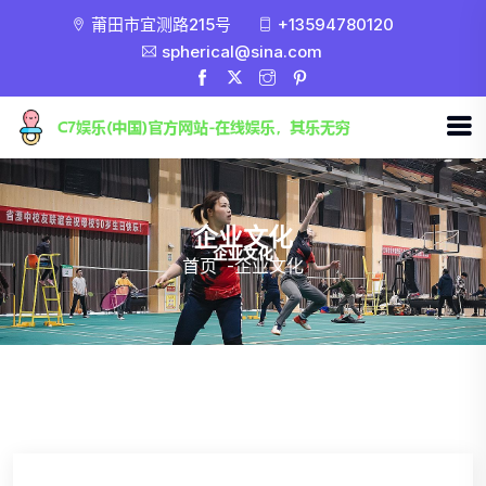
莆田市宜测路215号
+13594780120
spherical@sina.com
企业文化
首页
-
企业文化