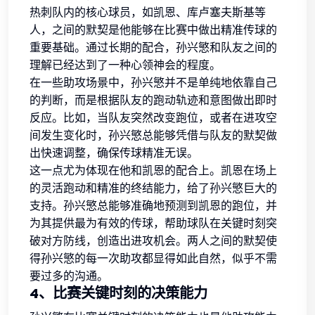
热刺队内的核心球员，如凯恩、库卢塞夫斯基等
人，之间的默契是他能够在比赛中做出精准传球的
重要基础。通过长期的配合，孙兴慜和队友之间的
理解已经达到了一种心领神会的程度。
在一些助攻场景中，孙兴慜并不是单纯地依靠自己
的判断，而是根据队友的跑动轨迹和意图做出即时
反应。比如，当队友突然改变跑位，或者在进攻空
间发生变化时，孙兴慜总能够凭借与队友的默契做
出快速调整，确保传球精准无误。
这一点尤为体现在他和凯恩的配合上。凯恩在场上
的灵活跑动和精准的终结能力，给了孙兴慜巨大的
支持。孙兴慜总能够准确地预测到凯恩的跑位，并
为其提供最为有效的传球，帮助球队在关键时刻突
破对方防线，创造出进攻机会。两人之间的默契使
得孙兴慜的每一次助攻都显得如此自然，似乎不需
要过多的沟通。
4、比赛关键时刻的决策能力