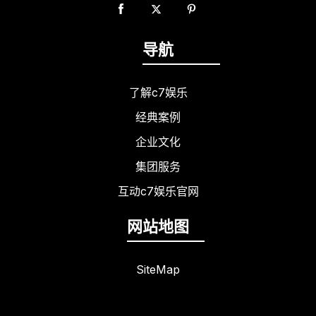
导航
了解c7娱乐
经典案例
企业文化
集团服务
互动c7娱乐官网
网站地图
SiteMap