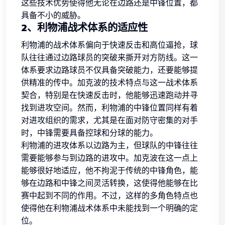
这些技术优势使得他无论在边路还是中锋位置，都
具备不小的威胁。
2、利物浦战术体系的适应性
利物浦的战术体系偏向于快速反击和高位逼抢，球
队往往通过边路球员的突破来撕开对方防线。这一
体系要求边路球员不仅具备突破能力，还要能够提
供精准的传中。加克波的技术特点与这一战术体系
契合，特别是在快速反击时，他能够迅速跑动并寻
找到进攻空间。然而，利物浦的中锋位置同样有着
对进攻组织的需求，尤其是在面对防守密集的对手
时，中锋需要具备控球和分球的能力。
利物浦的进攻体系以边路为主，但球队的中锋往往
需要能够参与到边路的进攻中。加克波在这一点上
能够很好地适应，他不拘泥于传统的中锋角色，能
够在边路和中锋之间灵活转换，这使得他能够在比
赛中起到不同的作用。不过，这样的多角色特点也
使得他在利物浦战术体系中未能找到一个明确的定
位。