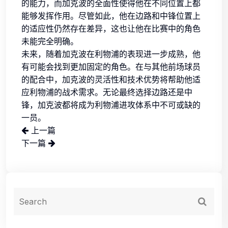
的能力，而加克波的全面性使得他在不同位置上都
能够发挥作用。尽管如此，他在边路和中锋位置上
的适应性仍然存在差异，这也让他在比赛中的角色
未能完全明确。
未来，随着加克波在利物浦的表现进一步成熟，他
有可能会找到更加固定的角色。在与其他前场球员
的配合中，加克波的灵活性和技术优势将帮助他适
应利物浦的战术需求。无论最终选择边路还是中
锋，加克波都将成为利物浦进攻体系中不可或缺的
一员。
上一篇
下一篇