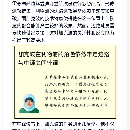
需要与萨拉赫或迪亚兹等球员进行默契配合，形成
进攻链条。利物浦的边路进攻通常依赖于速度和突
破，而加克波的技术特点使得他在这一位置上与队
友的配合能够产生较好的效果。然而，边路球员需
要快速做出决策，这对加克波的灵活性和反应能力
提出了较高要求。
在中锋位置上，加克波的任务则更加复杂。他不仅