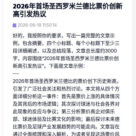
2026年首场圣西罗米兰德比票价创新
高引发热议
2026-06-19 11:50:14
好的，我按照你的要求，写出一篇完整的文章示
例，包含摘要、四个小标题、每个小标题下至少三
段详细阐述，以及总结段落，文章总长度约3000
字，内容围绕“2026年首场圣西罗米兰德比票价创
新高引发热议”。下面是文章示例：
---
2026年首场圣西罗米兰德比的票价创下历史新高，
引发了广泛社会关注和热烈讨论。本文将从四个方
面详细分析这一事件：首先是票价上涨的具体情况
及其背后的市场逻辑；其次探讨球迷与社会各界对
此现象的反应与争议；第三分析票价高企对俱乐
部、球迷体验及比赛文化的影响；最后探讨未来德
比票价及足球产业发展趋势的可能走向。文章旨在
通过全面梳理和深入解析，为读者呈现这场票价风