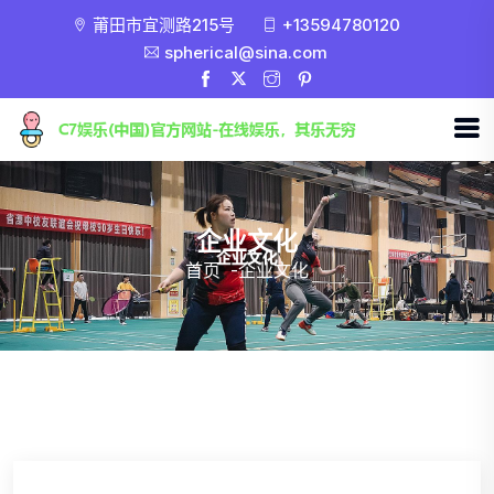
莆田市宜测路215号
+13594780120
spherical@sina.com
企业文化
首页
-
企业文化