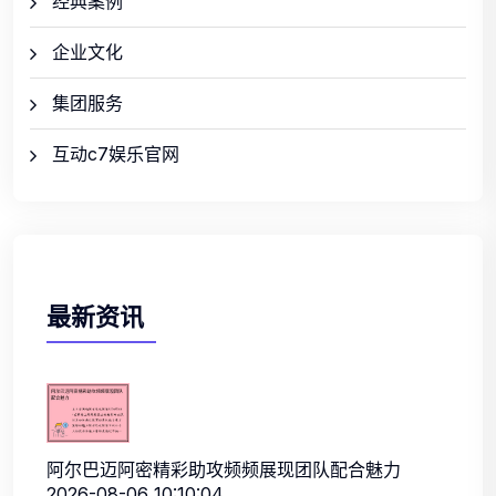
经典案例
企业文化
集团服务
互动c7娱乐官网
最新资讯
阿尔巴迈阿密精彩助攻频频展现团队配合魅力
2026-08-06 10:10:04