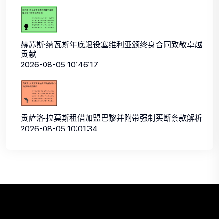
赫苏斯·纳瓦斯年底退役塞维利亚颁终身合同致敬卓越
贡献
2026-08-05 10:46:17
贡萨洛·拉莫斯租借加盟巴黎并附带强制买断条款解析
2026-08-05 10:01:34