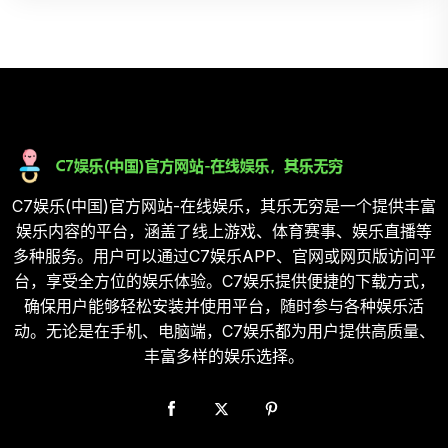
C7娱乐(中国)官方网站-在线娱乐，其乐无穷是一个提供丰富
娱乐内容的平台，涵盖了线上游戏、体育赛事、娱乐直播等
多种服务。用户可以通过C7娱乐APP、官网或网页版访问平
台，享受全方位的娱乐体验。C7娱乐提供便捷的下载方式，
确保用户能够轻松安装并使用平台，随时参与各种娱乐活
动。无论是在手机、电脑端，C7娱乐都为用户提供高质量、
丰富多样的娱乐选择。