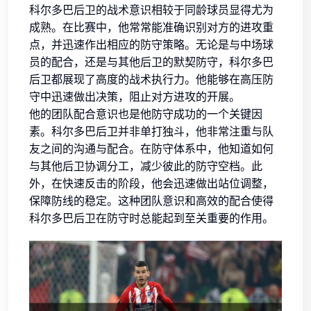
科尔多巴后卫的战术意识相较于同龄球员显得尤为
成熟。在比赛中，他常常能准确识别对方的进攻重
点，并迅速作出相应的防守策略。无论是与中场球
员的配合，还是与其他后卫的默契防守，科尔多巴
后卫都展现了高度的战术执行力。他能够在高压防
守中迅速做出决策，阻止对方进攻的开展。
他的团队配合意识也是他防守成功的一个关键因
素。科尔多巴后卫并非单打独斗，他非常注重与队
友之间的沟通与配合。在防守体系中，他知道如何
与其他后卫协调分工，减少彼此的防守空档。此
外，在快速反击的阶段，他会迅速做出站位调整，
保障防线的稳定。这种团队意识和高效的配合使得
科尔多巴后卫在防守时总能起到至关重要的作用。