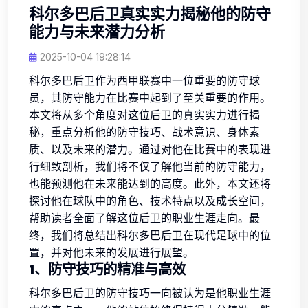
科尔多巴后卫真实实力揭秘他的防守
能力与未来潜力分析
2025-10-04 19:28:14
科尔多巴后卫作为西甲联赛中一位重要的防守球
员，其防守能力在比赛中起到了至关重要的作用。
本文将从多个角度对这位后卫的真实实力进行揭
秘，重点分析他的防守技巧、战术意识、身体素
质、以及未来的潜力。通过对他在比赛中的表现进
行细致剖析，我们将不仅了解他当前的防守能力，
也能预测他在未来能达到的高度。此外，本文还将
探讨他在球队中的角色、技术特点以及成长空间，
帮助读者全面了解这位后卫的职业生涯走向。最
终，我们将总结出科尔多巴后卫在现代足球中的位
置，并对他未来的发展进行展望。
1、防守技巧的精准与高效
科尔多巴后卫的防守技巧一向被认为是他职业生涯