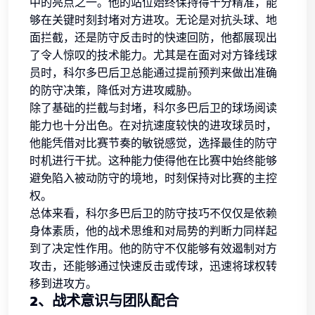
中的亮点之一。他的站位始终保持得十分精准，能
够在关键时刻封堵对方进攻。无论是对抗头球、地
面拦截，还是防守反击时的快速回防，他都展现出
了令人惊叹的技术能力。尤其是在面对对方锋线球
员时，科尔多巴后卫总能通过提前预判来做出准确
的防守决策，降低对方进攻威胁。
除了基础的拦截与封堵，科尔多巴后卫的球场阅读
能力也十分出色。在对抗速度较快的进攻球员时，
他能凭借对比赛节奏的敏锐感觉，选择最佳的防守
时机进行干扰。这种能力使得他在比赛中始终能够
避免陷入被动防守的境地，时刻保持对比赛的主控
权。
总体来看，科尔多巴后卫的防守技巧不仅仅是依赖
身体素质，他的战术思维和对局势的判断力同样起
到了决定性作用。他的防守不仅能够有效遏制对方
攻击，还能够通过快速反击或传球，迅速将球权转
移到进攻方。
2、战术意识与团队配合