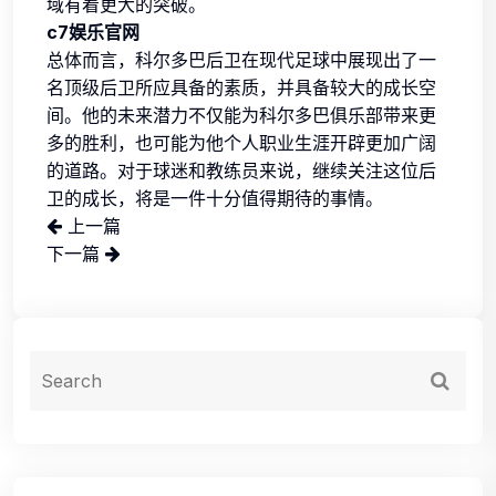
域有着更大的突破。
c7娱乐官网
总体而言，科尔多巴后卫在现代足球中展现出了一
名顶级后卫所应具备的素质，并具备较大的成长空
间。他的未来潜力不仅能为科尔多巴俱乐部带来更
多的胜利，也可能为他个人职业生涯开辟更加广阔
的道路。对于球迷和教练员来说，继续关注这位后
卫的成长，将是一件十分值得期待的事情。
上一篇
下一篇